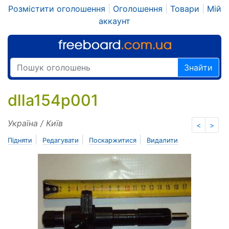
Розмістити оголошення
|
Оголошення
|
Товари
|
Мій
аккаунт
Знайти
dlla154p001
Україна / Київ
<
>
|
|
|
Підняти
Редагувати
Поскаржитися
Видалити