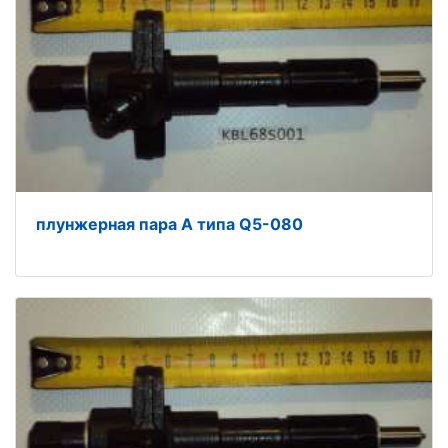
плунжерная пара A типа Q5-080