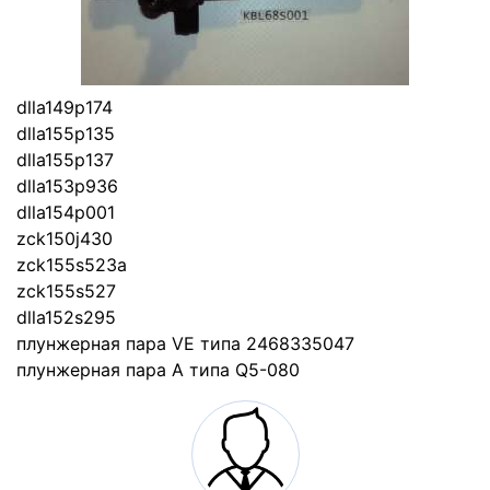
dlla149p174
dlla155p135
dlla155p137
dlla153p936
dlla154p001
zck150j430
zck155s523a
zck155s527
dlla152s295
плунжерная пара VE типа 2468335047
плунжерная пара A типа Q5-080