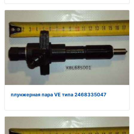
плунжерная пара VE типа 2468335047