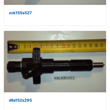
zck155s527
dlla152s295