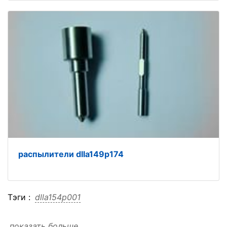
распылители dlla149p174
Тэги :
dlla154p001
показать больше