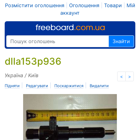
Розмістити оголошення
|
Оголошення
|
Товари
|
Мій
аккаунт
Знайти
dlla153p936
Україна / Київ
<
>
|
|
|
Підняти
Редагувати
Поскаржитися
Видалити