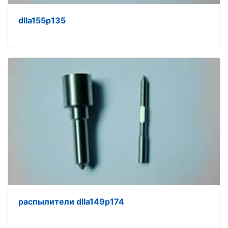
dlla155p135
распылители dlla149p174