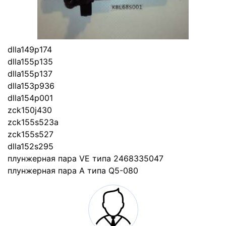
dlla149p174
dlla155p135
dlla155p137
dlla153p936
dlla154p001
zck150j430
zck155s523a
zck155s527
dlla152s295
плунжерная пара VE типа 2468335047
плунжерная пара A типа Q5-080