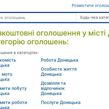
Розмістити оголо
Будь-яка кате
зкоштовні оголошення у місті
тегорію оголошень:
шення в категоріях:
хомість
Робота Донецька
цька
Особисте життя
, мото
Донецька
цька
Дозвілля та
мети побуту
відпочинок
цька
Донецька
мети роботи
Послуги Донецька
цька