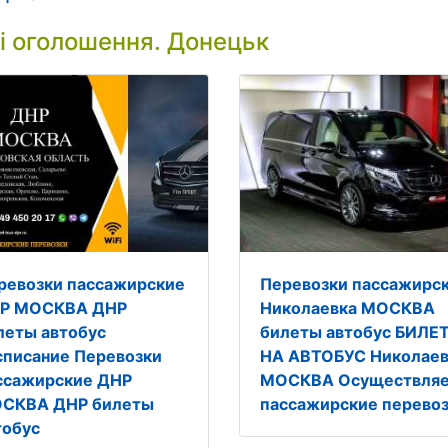
і оголошення. Донецьк
ревозки пассажирские
Перевозки пассажирс
Р МОСКВА ДНР
Николаевка МОСКВА
леты автобус
билеты автобус БИЛЕ
списание Перевозки
НА АВТОБУС Николаев
ссажирские ДНР
МОСКВА Осуществля
СКВА ДНР билеты
пассажирские перевоз
тобус