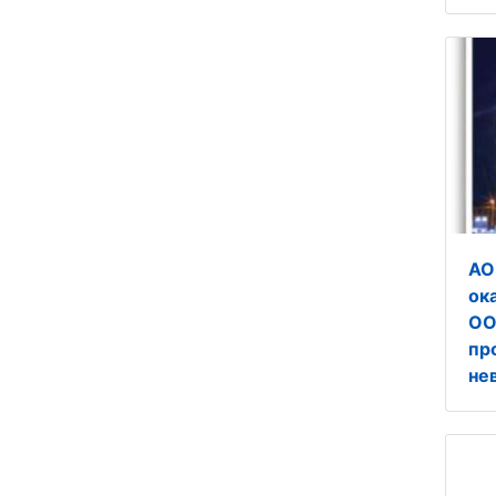
АО
ок
ОО
пр
не