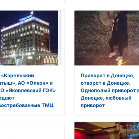
 «Карельский
Приворот в Донецке,
атыш», АО «Олкон» и
отворот в Донецке.
О «Яковлевский ГОК»
Однополый приворот 
одают
Донецке, любовный
востребованные ТМЦ
приворот