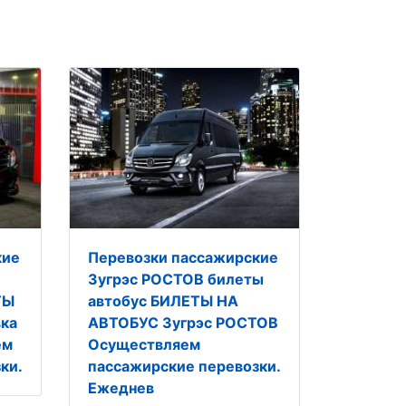
кие
Перевозки пассажирские
Зугрэс РОСТОВ билеты
ТЫ
автобус БИЛЕТЫ НА
ка
АВТОБУС Зугрэс РОСТОВ
ем
Осуществляем
ки.
пассажирские перевозки.
Ежеднев