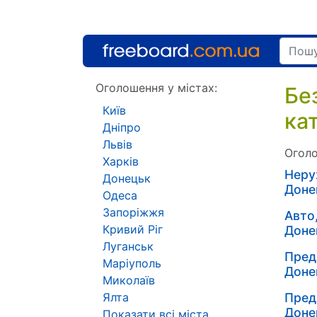
Оголошення у містах:
Бе
Київ
ка
Дніпро
Львів
Оголо
Харків
Неру
Донецьк
Доне
Одеса
Запоріжжя
Авто
Кривий Ріг
Доне
Луганськ
Пред
Маріуполь
Доне
Миколаїв
Ялта
Пред
Доне
Показати всі міста