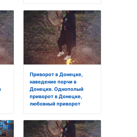
Приворот в Донецке,
наведение порчи в
в
Донецке. Однополый
приворот в Донецке,
любовный приворот