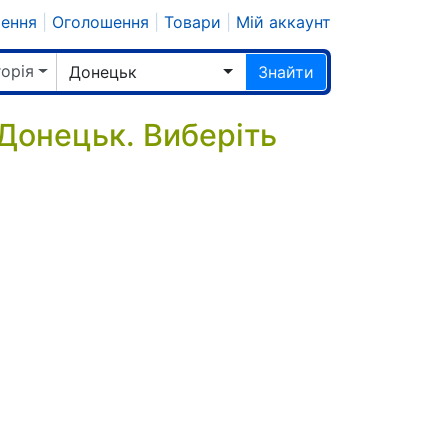
шення
|
Оголошення
|
Товари
|
Мій аккаунт
горія
Донецьк
Знайти
 Донецьк. Виберіть