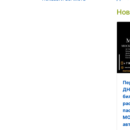
Нов
Пе
ДН
би
ра
па
МО
ав