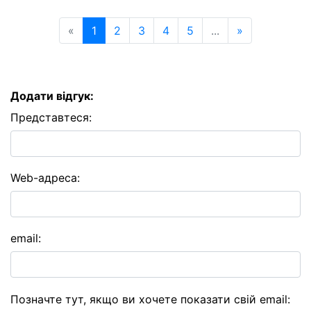
«
Попередня сторінка
1
2
3
4
5
...
»
Наступна ст
Додати відгук:
Представтеся:
Web-адреса:
email:
Позначте тут, якщо ви хочете показати свій email: