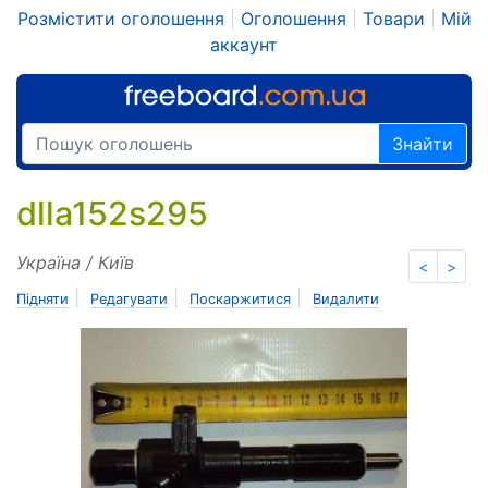
Розмістити оголошення
|
Оголошення
|
Товари
|
Мій
аккаунт
Знайти
dlla152s295
Україна / Київ
<
>
|
|
|
Підняти
Редагувати
Поскаржитися
Видалити