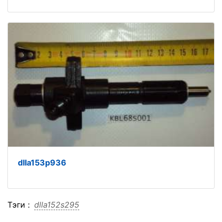
dlla153p936
Тэги :
dlla152s295