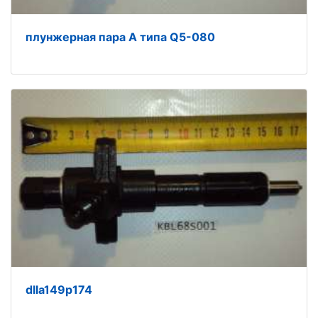
плунжерная пара A типа Q5-080
dlla149p174