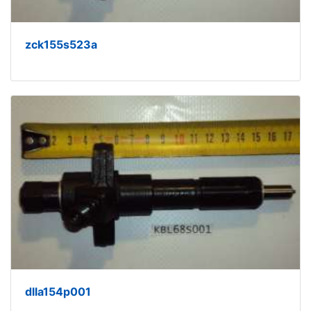
zck155s523a
dlla154p001