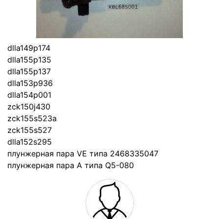
dlla149p174
dlla155p135
dlla155p137
dlla153p936
dlla154p001
zck150j430
zck155s523a
zck155s527
dlla152s295
плунжерная пара VE типа 2468335047
плунжерная пара A типа Q5-080