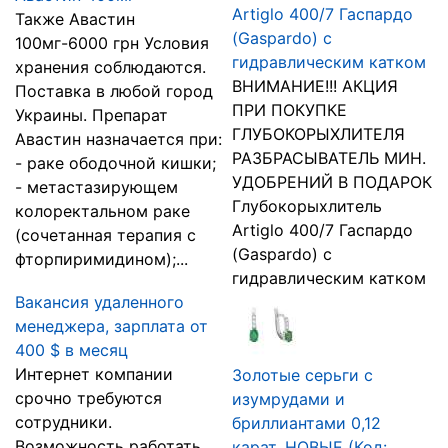
Artiglo 400/7 Гаспардо
Также Авастин
(Gaspardo) с
100мг-6000 грн Условия
гидравлическим катком
хранения соблюдаются.
ВНИМАНИЕ!!! АКЦИЯ
Поставка в любой город
ПРИ ПОКУПКЕ
Украины. Препарат
ГЛУБОКОРЫХЛИТЕЛЯ
Авастин назначается при:
РАЗБРАСЫВАТЕЛЬ МИН.
- раке ободочной кишки;
УДОБРЕНИЙ В ПОДАРОК
- метастазирующем
Глубокорыхлитель
колоректальном раке
Artiglo 400/7 Гаспардо
(сочетанная терапия с
(Gaspardo) с
фторпиримидином);...
гидравлическим катком
Вакансия удаленного
менеджера, зарплата от
400 $ в месяц
Интернет компании
Золотые серьги с
срочно требуются
изумрудами и
сотрудники.
бриллиантами 0,12
Возможность работать
карат. НОВЫЕ (Код: