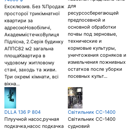
для
Ексклюзив. Без %Продаж
ресурсосберегающей
просторої трикімнатної
предпосевной и
квартири за
основной обработки
адресоюНовобіличі,
почвы под зерновые,
АкадеммістечкоВулиця
технические и
Підлісна, 2.Серія будинку
кормовые культуры,
АППС82 м2 загальна
уничтожения сорняков и
площаКвартира в
измельчения пожнивных
чудовому житловому
остатков после уборки
стані, заходь та живи.
посевных культ...
Три окремі кімнати, всі
вікна...
DLLA 136 P 804
Світильник СС-1400
Плуучной насос,ручная
Світильник СС-1400
подкачка,насос подкачка
судновий