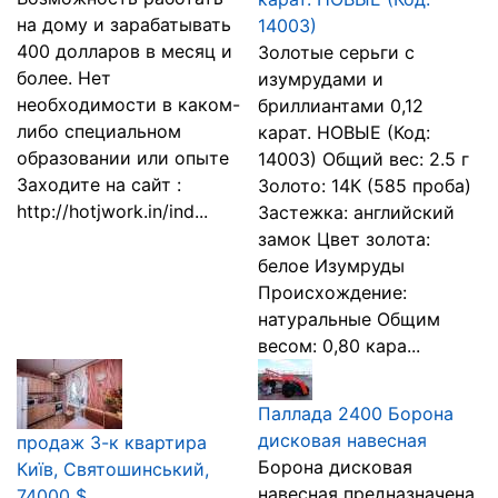
на дому и зарабатывать
14003)
400 долларов в месяц и
Золотые серьги с
более. Нет
изумрудами и
необходимости в каком-
бриллиантами 0,12
либо специальном
карат. НОВЫЕ (Код:
образовании или опыте
14003) Общий вес: 2.5 г
Заходите на сайт :
Золото: 14К (585 проба)
http://hotjwork.in/ind...
Застежка: английский
замок Цвет золота:
белое Изумруды
Происхождение:
натуральные Общим
весом: 0,80 кара...
Паллада 2400 Борона
дисковая навесная
продаж 3-к квартира
Борона дисковая
Київ, Святошинський,
навесная предназначена
74000 $