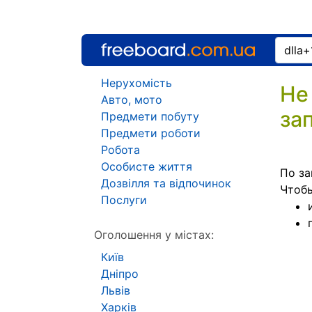
Нерухомість
Не
Авто, мото
за
Предмети побуту
Предмети роботи
Робота
Особисте життя
По за
Дозвілля та відпочинок
Чтоб
Послуги
Оголошення у містах:
Київ
Дніпро
Львів
Харків