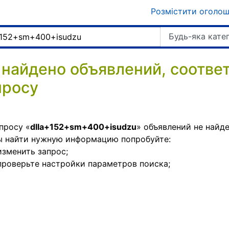
Розмістити оголо
Будь-яка кате
 найдено объявлений, соотв
просу
просу «
dlla+152+sm+400+isudzu
» объявлений не найде
ы найти нужную информацию попробуйте:
изменить запрос;
проверьте настройки параметров поиска;