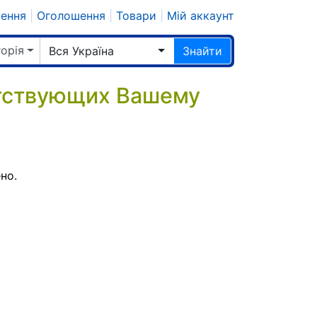
шення
|
Оголошення
|
Товари
|
Мій аккаунт
горія
Вся Україна
Знайти
етствующих Вашему
но.