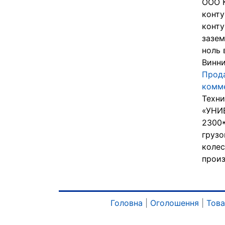
ООО 
конту
конту
зазем
ноль 
Винни
Прода
комме
Техни
«УНИ
2300*
грузо
колес
произ
Головна
|
Оголошення
|
Тов