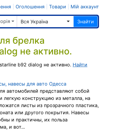
шення
|
Оголошення
|
Товари
|
Мій аккаунт
горія
Вся Україна
Знайти
ля брелка
alog не активно.
arline b92 dialog не активно.
Найти
сы, навесы для авто Одесса
ля автомобилей представляют собой
и легкую конструкцию из металла, на
ложатся листы из прозрачного пластика,
оната или другого покрытия. Навесы
обны и практичны, их польза
а, и вот...