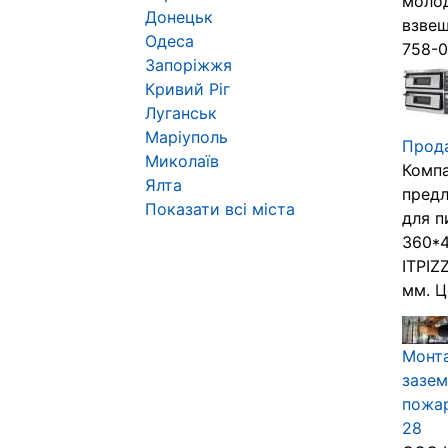
молод
Донецьк
взвеш
Одеса
758-0
Запоріжжя
Кривий Ріг
Луганськ
Маріуполь
Прода
Миколаїв
Компа
Ялта
предл
Показати всі міста
для п
360*4
ITPIZ
мм. Це
Монта
зазем
пожар
28