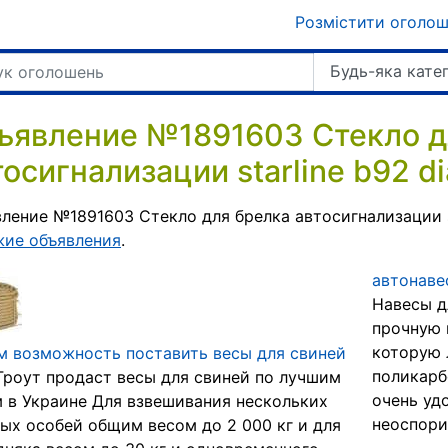
Розмістити оголо
Будь-яка кате
ъявление №1891603 Стекло д
осигнализации starline b92 di
ление №1891603 Стекло для брелка автосигнализации st
жие объявления
.
автонаве
Навесы д
прочную 
которую 
 возможность поставить весы для свиней
поликарб
роут продаст весы для свиней по лучшим
очень уд
 в Украине Для взвешивания нескольких
неоспорим
ых особей общим весом до 2 000 кг и для