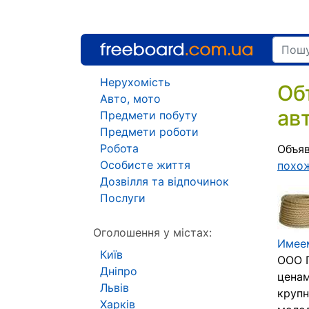
Нерухомість
Об
Авто, мото
авт
Предмети побуту
Предмети роботи
Робота
Объяв
Особисте життя
похо
Дозвілля та відпочинок
Послуги
Оголошення у містах:
Имеем
Київ
ООО Г
Дніпро
ценам
Львів
крупн
Харків