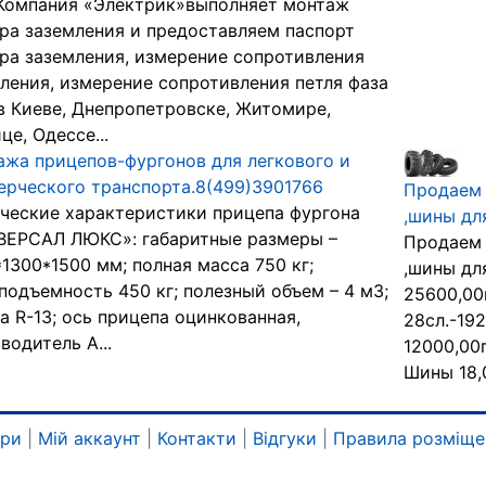
Компания «Электрик»выполняет монтаж
ра заземления и предоставляем паспорт
ра заземления, измерение сопротивления
ления, измерение сопротивления петля фаза
в Киеве, Днепропетровске, Житомире,
це, Одессе...
жа прицепов-фургонов для легкового и
рческого транспорта.8(499)3901766
Продаем 
ческие характеристики прицепа фургона
,шины дл
ВЕРСАЛ ЛЮКС»: габаритные размеры –
Продаем 
1300*1500 мм; полная масса 750 кг;
,шины дл
подъемность 450 кг; полезный объем – 4 м3;
25600,00
а R-13; ось прицепа оцинкованная,
28сл.-19
водитель A...
12000,00г
Шины 18,0
ари
|
Мій аккаунт
|
Контакти
|
Відгуки
|
Правила розміще