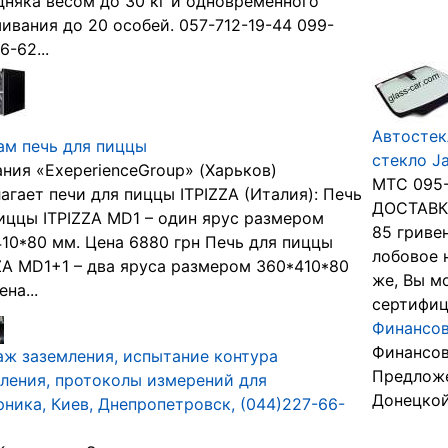
няка весом до 30 кг и одновременного
ивания до 20 особей. 057-712-19-44 099-
6-62...
Автостек
м печь для пиццы
стекло Ja
ния «ExeperienceGroup» (Харьков)
МТС 095-
агает печи для пиццы ITPIZZA (Италия): Печь
ДОСТАВКА
иццы ITPIZZA MD1 – один ярус размером
85 гриве
10*80 мм. Цена 6880 грн Печь для пиццы
лобовое 
ZA MD1+1 – два яруса размером 360*410*80
же, Вы м
на...
сертифиц
Финансов
Финансов
ж заземления, испытание контура
Предлож
ления, протоколы измерений для
Донецкой
ника, Киев, Днепропетровск, (044)227-66-