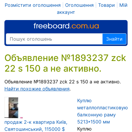
Розмістити оголошення
|
Оголошення
|
Товари
|
Мій
аккаунт
Знайти
Объявление №1893237 zck
22 s 150 a не активно.
Объявление №1893237 zck 22 s 150 a не активно.
Найти похожие объявления
.
Куплю
металлопластиковую
балконную раму
5213*1500 мм
продаж 2-к квартира Київ,
Куплю
Святошинський, 115000 $