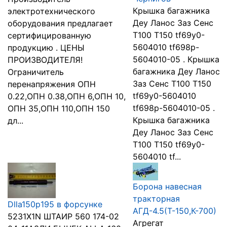
Крышка багажника
электротехнического
Деу Ланос Заз Сенс
оборудования предлагает
Т100 Т150 tf69y0-
сертифицированную
5604010 tf698p-
продукцию . ЦЕНЫ
5604010-05 . Крышка
ПРОИЗВОДИТЕЛЯ!
багажника Деу Ланос
Ограничитель
Заз Сенс Т100 Т150
перенапряжения ОПН
tf69y0-5604010
0.22,ОПН 0.38,ОПН 6,ОПН 10,
tf698p-5604010-05 .
ОПН 35,ОПН 110,ОПН 150
Крышка багажника
дл...
Деу Ланос Заз Сенс
Т100 Т150 tf69y0-
5604010 tf...
Борона навесная
тракторная
Dlla150p195 в форсунке
АГД-4.5(Т-150,К-700)
5231X1N ШТАИР 560 174-02
Агрегат