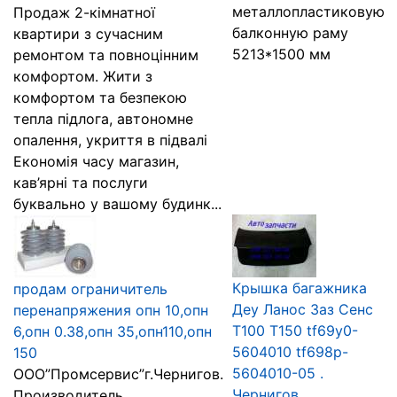
металлопластиковую
Продаж 2-кімнатної
балконную раму
квартири з сучасним
5213*1500 мм
ремонтом та повноцінним
комфортом. Жити з
комфортом та безпекою
тепла підлога, автономне
опалення, укриття в підвалі
Економія часу магазин,
кав’ярні та послуги
буквально у вашому будинк...
Крышка багажника
продам ограничитель
Деу Ланос Заз Сенс
перенапряжения опн 10,опн
Т100 Т150 tf69y0-
6,опн 0.38,опн 35,опн110,опн
5604010 tf698p-
150
5604010-05 .
ООО”Промсервис”г.Чернигов.
Чернигов
Производитель