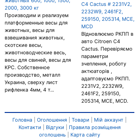
животных 600, 1000, 1500,
C4 Cactus # 2231V2,
2000, 3000 кг
2232W9, 2461F2,
Производим и реализуем
259150, 205314, MCE,
платформенные весы для
MCD
животных, весы для
ВІдновлюємо РКПП в
взвешивания животных,
авто Citroen C4
скотские весы,
Cactus. Перевіряємо
животноводческие весь,
параметри
весы для свиней, весы для
зчеплення, роботу
КРС. Собственное
актюаторів ,
производство, металл
адаптовуємо РКПП.
Украина, сверху лист
2231V2, 2232W9,
рифленка 4мм, 4 т...
2461F2, 259150,
205314, MCE, MCD.
Головна
|
Оголошення
|
Товари
|
Мій аккаунт
|
Контакти
|
Відгуки
|
Правила розміщення
оголошень
|
Карта сайту