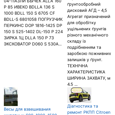
04-11АЗЛИ БЫЧЕК АLLA 160
ґрунтообробний
P 85 ИВЕКО BDLLA 136 S
дисковий АГД – 4,5
1000 BDLL 150 S 6705 CF
Агрегат призначений
BDLL-S 6801058 ПОГРУЗЧИК
для обробітку
ПЕРКИНС DOP 1816-1425 DP
ущільнених ґрунтів
150 S 525-1402 DL-150 P 224
різного механічного
ЗИРКА 1Ц DLLA 150 P 73
складу із
ЭКСКОВАТОР D060 S 530A...
подрібненням та
заробкою пожнивних
залишків у ґрунт.
ТЕХНІЧНА
ХАРАКТЕРИСТИКА
ШИРИНА ЗАХВАТУ, м
4.5 ...
Діагностика та
Весы для взвешивания
ремонт РКПП Citroen