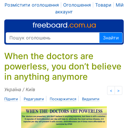
Розмістити оголошення
|
Оголошення
|
Товари
|
Мій
аккаунт
Знайти
When the doctors are
powerless, you don’t believe
in anything anymore
Україна / Київ
<
>
|
|
|
Підняти
Редагувати
Поскаржитися
Видалити