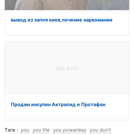
вывод из запоя киев,лечение наркомании
Без фото
Продам инсулин Актрапид и Протафан
Тэги :
you
you the
you powerless
you don’t