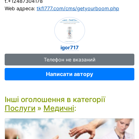
t.+12487304178
Web адреса:
tkfl777.com/cms/getyourboom.php
igor717
Телефон не вказаний
Написати автору
Інші оголошення в категорії
Послуги
»
Медичні
: