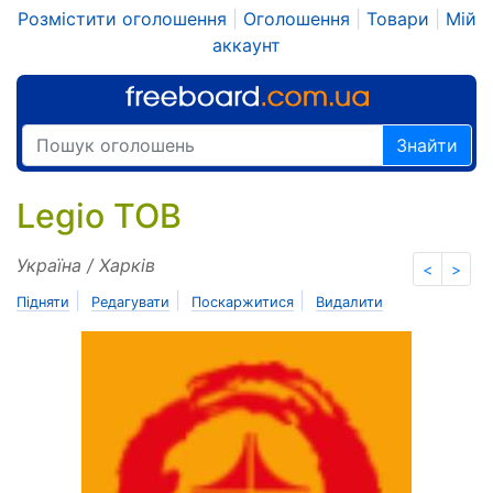
Розмістити оголошення
|
Оголошення
|
Товари
|
Мій
аккаунт
Знайти
Legio ТОВ
Україна / Харків
<
>
|
|
|
Підняти
Редагувати
Поскаржитися
Видалити