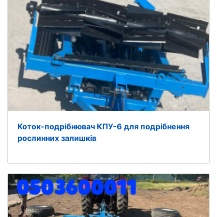
Коток-подрібнювач КПУ-6 для подрібнення
рослинних залишків