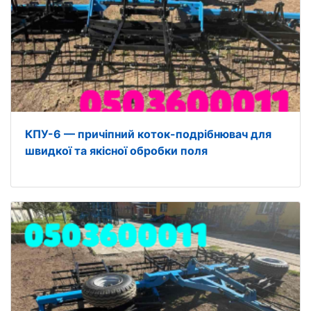
КПУ-6 — причіпний коток-подрібнювач для
швидкої та якісної обробки поля