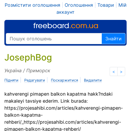
Розмістити оголошення
|
Оголошення
|
Товари
|
Мій
аккаунт
Знайти
JosephBog
Україна / Приморск
<
>
|
|
|
Підняти
Редагувати
Поскаржитися
Видалити
kahverengi pimapen balkon kapatma hakk?ndaki
makaleyi tavsiye ederim. Link burada:
https://projesahibi.com/articles/kahverengi-pimapen-
balkon-kapatma-
rehberi/_https://projesahibi.com/articles/kahverengi-
pimapen-balkon-kapatma-rehberi/