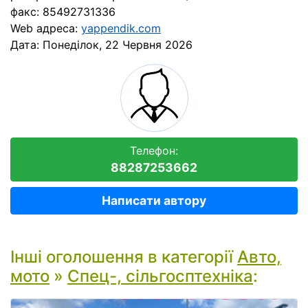
факс: 85492731336
Web адреса:
yappendik.com
Дата:
Понеділок, 22 Червня 2026
Телефон:
88287253662
Написати автору
Інші оголошення в категорії
Авто,
мото
»
Спец-, сільгосптехніка
: