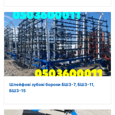
Шлейфові зубові борони БШЗ-7, БШЗ-11,
БШЗ-15