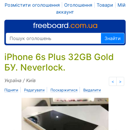
Розмістити оголошення
|
Оголошення
|
Товари
|
Мій
аккаунт
Знайти
iPhone 6s Plus 32GB Gold
БУ. Neverlock.
Україна / Київ
<
>
|
|
|
Підняти
Редагувати
Поскаржитися
Видалити