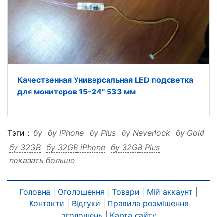
Качественная Универсальная LED подсветка
для мониторов 15-24" 533 мм
Тэги :
бу
бу iPhone
бу Plus
бу Neverlock
бу Gold
бу 32GB
бу 32GB iPhone
бу 32GB Plus
показать больше
бу 32GB Neverlock
бу 32GB Gold
iPhone
iPhone бу
iPhone Plus
iPhone Neverlock
iPhone Gold
iPhone 32GB
iPhone 32GB бу
Головна
|
Оголошення
|
Товари
|
Мій аккаунт
|
Контакти
|
Відгуки
|
Правила розміщення
iPhone 32GB Plus
iPhone 32GB Neverlock
оголошень
|
Карта сайту