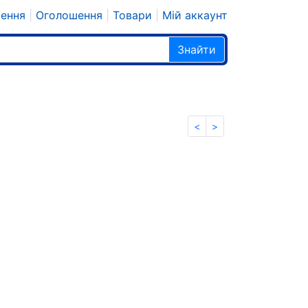
шення
|
Оголошення
|
Товари
|
Мій аккаунт
Знайти
<
>