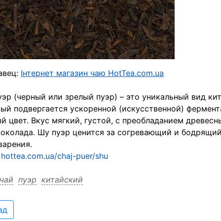
авец:
Інтернет магазин чаю HotTea.com.ua
эр (черный или зрелый пуэр) – это уникальный вид ки
ый подвергается ускоренной (искусственной) фермент
й цвет. Вкус мягкий, густой, с преобладанием древесн
околада. Шу пуэр ценится за согревающий и бодрящий 
варения.
:
hottea.com.ua/chaj-puer/shu
чай
пуэр
китайский
ад