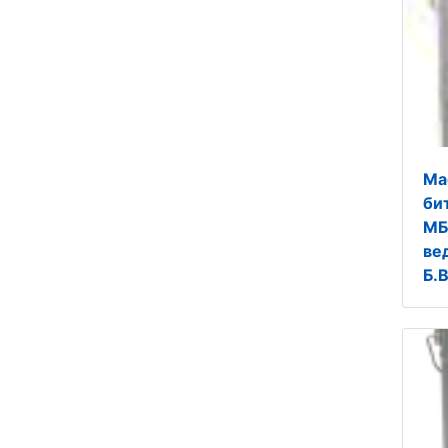
Ма
би
МБ
ве
Б.