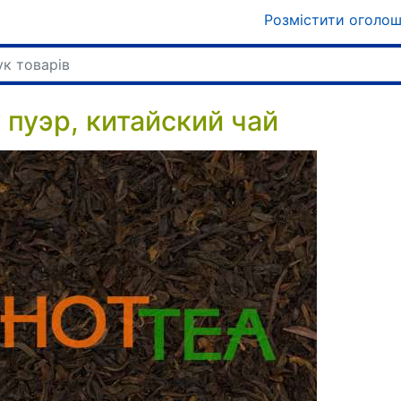
Розмістити оголо
 пуэр, китайский чай