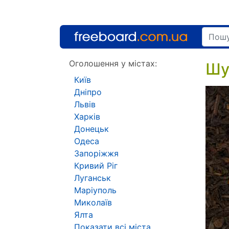
Оголошення у містах:
Шу
Київ
Дніпро
Львів
Харків
Донецьк
Одеса
Запоріжжя
Кривий Ріг
Луганськ
Маріуполь
Миколаїв
Ялта
Показати всі міста