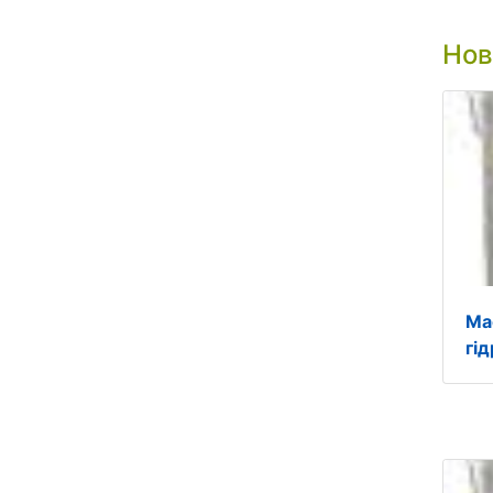
Нов
Ма
гі