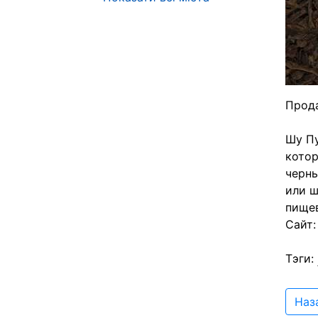
Прод
Шу Пу
котор
черны
или ш
пище
Сайт
Tэги:
Наз