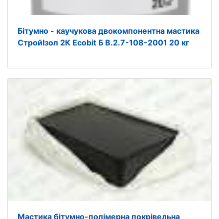
Бітумно - каучукова двокомпонентна мастика
СтройIзол 2К Ecobit Б В.2.7-108-2001 20 кг
Мастика бітумно-полімерна покрівельна