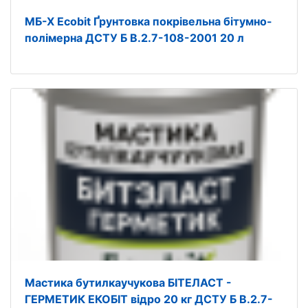
МБ-Х Ecobit Ґрунтовка покрівельна бітумно-
полімерна ДСТУ Б В.2.7-108-2001 20 л
Мастика бутилкаучукова БІТЕЛАСТ -
ГЕРМЕТИК EКОБIТ вiдро 20 кг ДСТУ Б В.2.7-