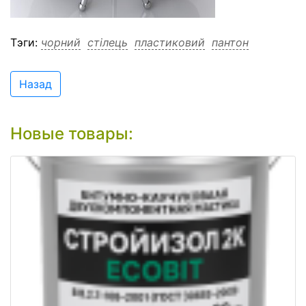
Tэги:
чорний
стілець
пластиковий
пантон
Назад
Новые товары: