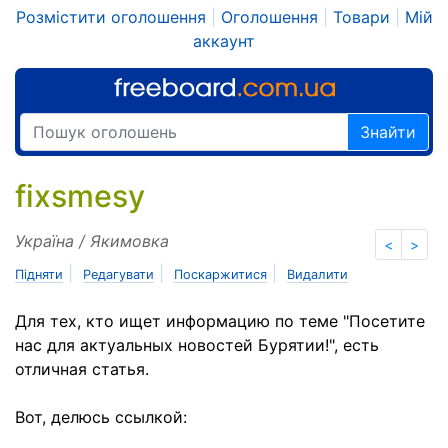
Розмістити оголошення
|
Оголошення
|
Товари
|
Мій
аккаунт
Знайти
fixsmesy
Україна / Якимовка
<
>
|
|
|
Підняти
Редагувати
Поскаржитися
Видалити
Для тех, кто ищет информацию по теме "Посетите
нас для актуальных новостей Бурятии!", есть
отличная статья.
Вот, делюсь ссылкой: