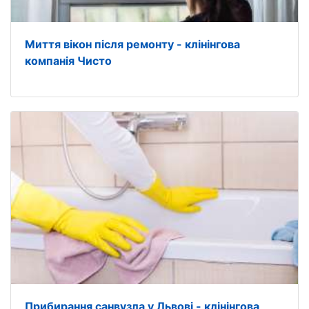
Миття вікон після ремонту - клінінгова
компанія Чисто
Прибирання санвузла у Львові - клінінгова