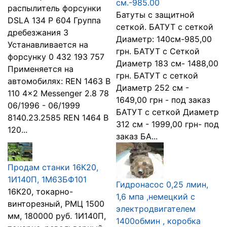
см.-985.00
распылитель форсунки
Батуты с защитной
DSLA 134 P 604 Группа
сеткой. БАТУТ с сеткой
дребезжания 3
Диаметр: 140см-985,00
Устанавливается на
грн. БАТУТ с Сеткой
форсунку 0 432 193 757
Диаметр 183 см- 1488,00
Применяется на
грн. БАТУТ с сеткой
автомобилях: REN 1463 B
Диаметр 252 см -
110 4x2 Messenger 2.8 78
1649,00 грн - под заказ
06/1996 - 06/1999
БАТУТ с сеткой Диаметр
8140.23.2585 REN 1464 B
312 см - 1999,00 грн- под
120...
заказ БА...
Продам станки 16К20,
1И140П, 1М63БФ101
Гидронасос 0,25 лмин,
16К20, токарно-
1,6 мпа ,немецкий с
винторезный, РМЦ 1500
электродвигателем
мм, 180000 руб. 1И140П,
1400обмин , коробка