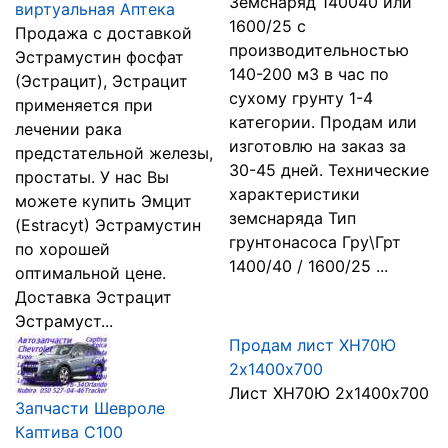
Земснаряд 140040 или
виртуальная Аптека
1600/25 с
Продажа с доставкой
производительностью
Эстрамустин фосфат
140-200 м3 в час по
(Эстрацит), Эстрацит
сухому грунту 1-4
применяется при
категории. Продам или
лечении рака
изготовлю на заказ за
предстательной железы,
30-45 дней. Технические
простаты. У нас Вы
характеристики
можете купить Эмцит
земснаряда Тип
(Estracyt) Эстрамустин
грунтонасоса Гру\Грт
по хорошей
1400/40 / 1600/25 ...
оптимальной цене.
Доставка Эстрацит
Эстрамуст...
Продам лист ХН70Ю
2х1400х700
Лист ХН70Ю 2х1400х700
Запчасти Шевроле
Каптива С100