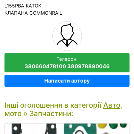
L155PBA КАТОК
КЛАПАНА COMMONRAIL
Телефон:
380660478100 380978890046
Написати автору
Інші оголошення в категорії
Авто,
мото
»
Запчастини
: