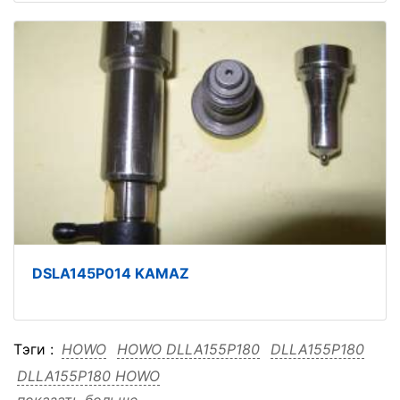
DSLA145P014 KAMAZ
Тэги :
HOWO
HOWO DLLA155P180
DLLA155P180
DLLA155P180 HOWO
показать больше