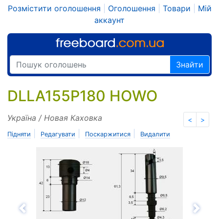
Розмістити оголошення
|
Оголошення
|
Товари
|
Мій
аккаунт
Знайти
DLLA155P180 HOWO
Україна / Новая Каховка
<
>
|
|
|
Підняти
Редагувати
Поскаржитися
Видалити
Назад
Впе