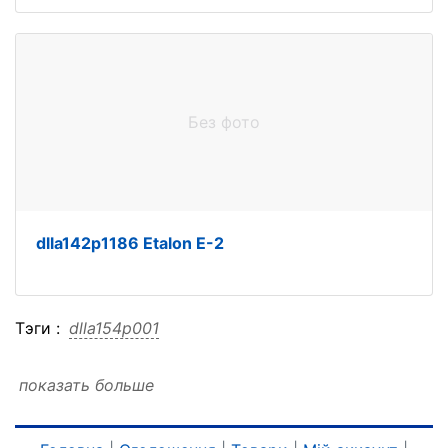
Без фото
dlla142p1186 Etalon E-2
Тэги :
dlla154p001
показать больше