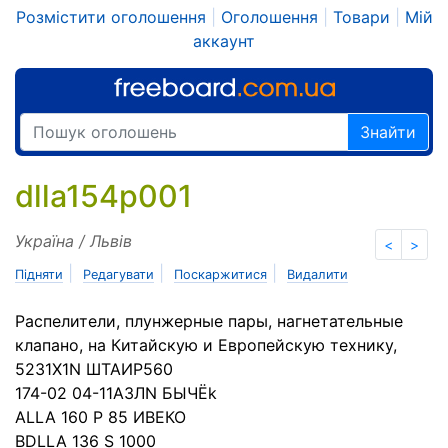
Розмістити оголошення
|
Оголошення
|
Товари
|
Мій
аккаунт
Знайти
dlla154p001
Україна / Львів
<
>
|
|
|
Підняти
Редагувати
Поскаржитися
Видалити
Распелители, плунжерные пары, нагнетательные
клапано, на Китайскую и Европейскую технику,
5231X1N ШТАИР560
174-02 04-11АЗЛN БЫЧЁk
ALLA 160 P 85 ИВЕКО
BDLLA 136 S 1000