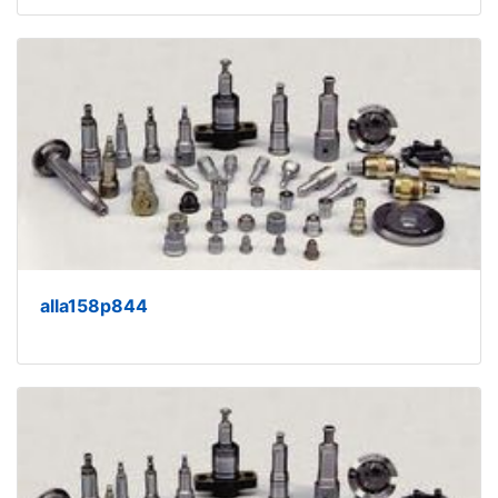
alla158p844