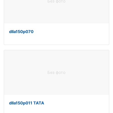
Без фото
dlla150p070
Без фото
dlla150p011 TATA