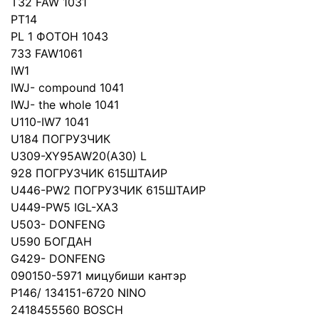
T32 FAW 1031
PT14
PL 1 ФОТОН 1043
733 FAW1061
IW1
IWJ- compound 1041
IWJ- the whole 1041
U110-IW7 1041
U184 ПОГРУЗЧИК
U309-XY95AW20(A30) L
928 ПОГРУЗЧИК 615ШТАИР
U446-PW2 ПОГРУЗЧИК 615ШТАИР
U449-PW5 IGL-ХАЗ
U503- DONFENG
U590 БОГДАН
G429- DONFENG
090150-5971 мицубиши кантэр
P146/ 134151-6720 NINO
2418455560 BOSCH