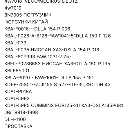
4W7018 IVECO/MEGIRUS-DEUTZ
4w7019
8N7005 ПОГРУЗЧИК
ФОРСУНКИ КИТАЙ
KBA-F0016 --DLLA 154 P 006
KBAL-P028-A-B126-FAW1041-51DLLA 150 P 126
KBAL-033
KBAL-P035 НИССАН ХАЗ-DSLA 154 P 018
KBAL-80P993 FAW 1031-2.7cc
KBEL-P023B683 НИССАН ХАЗ-DLLA 150 P 195
KBL68S001
KBLA-P020 - FAW-1061- DLLA 155 P 151
KDPF-75S01--ZCK155 S 527--ТР-3Ц ФОТОН 43
KDAL-P018A
KDAL-59P2
KDAL-59P5 CUMMINS EQB125-20 XAЗ-DSLA145P681
JB/T8818-1998
DLH-1100
ПРОСТАВКА