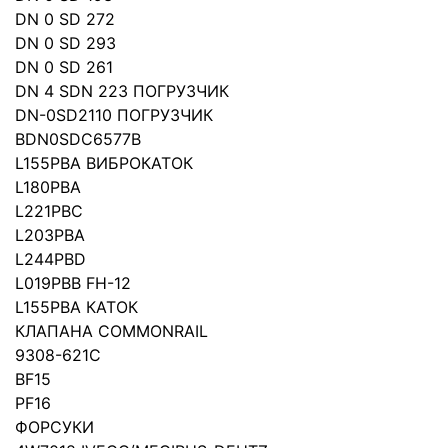
DN 0 SD 272
DN 0 SD 293
DN 0 SD 261
DN 4 SDN 223 ПОГРУЗЧИК
DN-0SD2110 ПОГРУЗЧИК
BDN0SDC6577B
L155PBA ВИБРОКАТОК
L180PBA
L221PBC
L203PBA
L244PBD
L019PBB FH-12
L155PBA КАТОК
КЛАПАНА COMMONRAIL
9308-621C
BF15
PF16
ФОРСУКИ