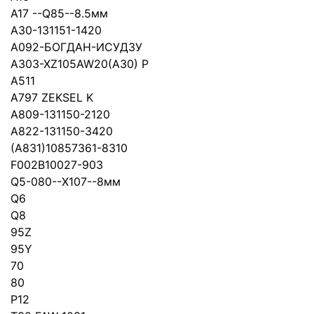
А17 --Q85--8.5мм
A30-131151-1420
A092-БОГДАН-ИСУДЗУ
A303-XZ105AW20(A30) P
A511
A797 ZEKSEL K
A809-131150-2120
A822-131150-3420
(A831)10857361-8310
F002B10027-903
Q5-080--Х107--8мм
Q6
Q8
95Z
95Y
70
80
P12