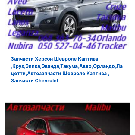
Запчасти Херсон Шевроле Каптива
,Круз,Эпика,Эванда,Такума,Авео,Орландо,Ла
цетти,Автозапчасти Шевроле Каптива ,
Запчасти Chevrolet