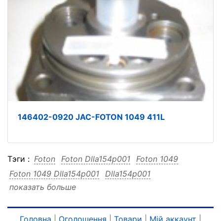
146402-0920 JAC-FOTON 1049 411L
Тэги :
Foton
Foton Dlla154p001
Foton 1049
Foton 1049 Dlla154p001
Dlla154p001
показать больше
Dlla154p001 Foton
Dlla154p001 1049
Dlla154p001 1049 Foton
1049
1049 Foton
1049 Dlla154p001
Головна
|
Оголошення
|
Товари
|
Мій аккаунт
|