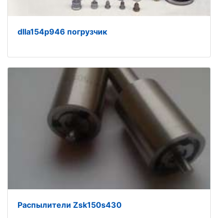
dlla154p946 погрузчик
Распылители Zsk150s430