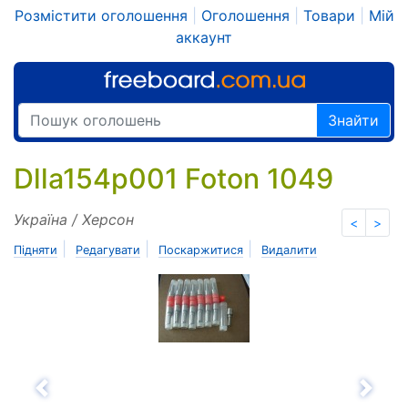
Розмістити оголошення
|
Оголошення
|
Товари
|
Мій
аккаунт
Знайти
Dlla154p001 Foton 1049
Україна / Херсон
<
>
|
|
|
Підняти
Редагувати
Поскаржитися
Видалити
Назад
Впе