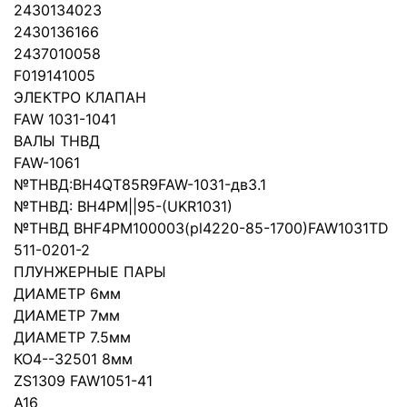
2430134023
2430136166
2437010058
F019141005
ЭЛЕКТРО КЛАПАН
FAW 1031-1041
ВАЛЫ ТНВД
FAW-1061
№ТНВД:BH4QT85R9FAW-1031-дв3.1
№ТНВД: BH4PM||95-(UKR1031)
№ТНВД BHF4PM100003(pl4220-85-1700)FAW1031TD
511-0201-2
ПЛУНЖЕРНЫЕ ПАРЫ
ДИАМЕТР 6мм
ДИАМЕТР 7мм
ДИАМЕТР 7.5мм
КО4--32501 8мм
ZS1309 FAW1051-41
A16