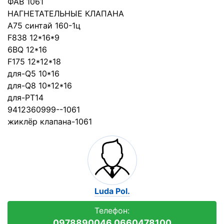
ФАВ 1061
НАГНЕТАТЕЛЬНЫЕ КЛАПАНА
A75 синтай 160-1ц
F838 12*16*9
6BQ 12*16
F175 12*12*18
для-Q5 10*16
для-Q8 10*12*16
для-PT14
9412360999--1061
жиклёр клапана-1061
Luda Pol.
Телефон:
0978890046 0660478100