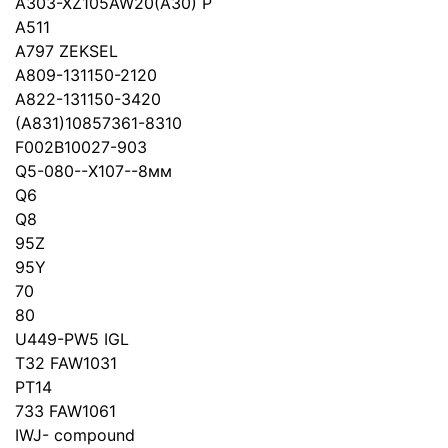
A303-XZ105AW20(A30) P
A511
A797 ZEKSEL
A809-131150-2120
A822-131150-3420
(A831)10857361-8310
F002B10027-903
Q5-080--Х107--8мм
Q6
Q8
95Z
95Y
70
80
U449-PW5 IGL
T32 FAW1031
PT14
733 FAW1061
IWJ- compound