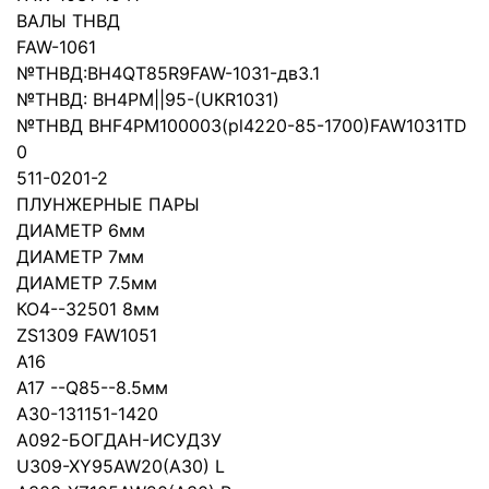
ВАЛЫ ТНВД
FAW-1061
№ТНВД:BH4QT85R9FAW-1031-дв3.1
№ТНВД: BH4PM||95-(UKR1031)
№ТНВД BHF4PM100003(pl4220-85-1700)FAW1031TD
0
511-0201-2
ПЛУНЖЕРНЫЕ ПАРЫ
ДИАМЕТР 6мм
ДИАМЕТР 7мм
ДИАМЕТР 7.5мм
КО4--32501 8мм
ZS1309 FAW1051
A16
А17 --Q85--8.5мм
A30-131151-1420
A092-БОГДАН-ИСУДЗУ
U309-XY95AW20(A30) L