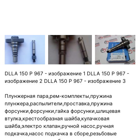
DLLA 150 P 967 - изображение 1 DLLA 150 P 967 -
изображение 2 DLLA 150 P 967 - изображение 3
Плунжерная пара,рем-комплекты,пружина
плунжера,распылители,проставка,пружина
форсунки,форсунки,гайка форсунки,шлицевая
втулка,крестообразная шайба,кулачковая
шайба,электро клапан,ручной насос,ручная
подкачка,насос подкачка в сборе,резьбовые