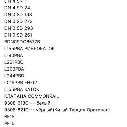
DN 4 SK 1
DN 4 SD 24
DN 0 SD 193
DN 0 SD 272
DN 0 SD 293
DN 0 SD 261
BDN0SDC6577B
L155PBA ВИБРОКАТОК
L180PBA
L221PBC
L203PBA
L244PBD
L019PBB FH-12
L155PBA КАТОК
КЛАПАНА COMMONRAIL
9308-618С----белый
9308-621C--- чёрный(Китай Турция Оригинал)
BF15
PF16