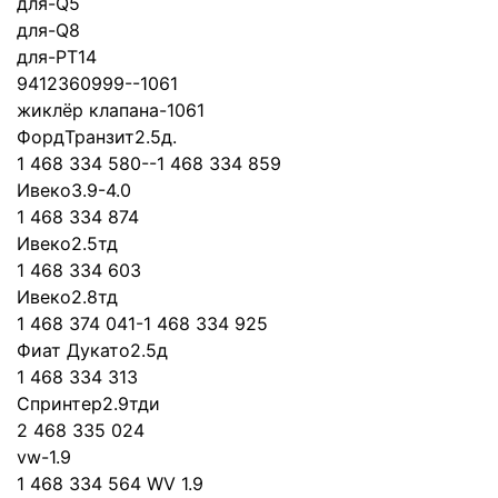
для-Q5
для-Q8
для-PT14
9412360999--1061
жиклёр клапана-1061
ФордТранзит2.5д.
1 468 334 580--1 468 334 859
Ивеко3.9-4.0
1 468 334 874
Ивеко2.5тд
1 468 334 603
Ивеко2.8тд
1 468 374 041-1 468 334 925
Фиат Дукато2.5д
1 468 334 313
Спринтер2.9тди
2 468 335 024
vw-1.9
1 468 334 564 WV 1.9