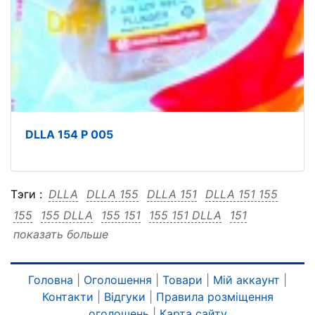
DLLA 154 P 005
Тэги :
DLLA
DLLA 155
DLLA 151
DLLA 151 155
155
155 DLLA
155 151
155 151 DLLA
151
показать больше
151 DLLA
151 155
Головна
|
Оголошення
|
Товари
|
Мій аккаунт
|
Контакти
|
Відгуки
|
Правила розміщення
оголошень
|
Карта сайту