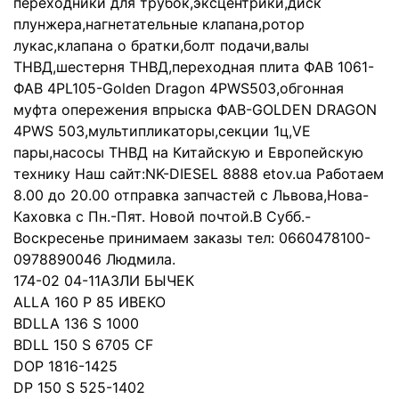
переходники для трубок,эксцентрики,диск
плунжера,нагнетательные клапана,ротор
лукас,клапана о братки,болт подачи,валы
ТНВД,шестерня ТНВД,переходная плита ФАВ 1061-
ФАВ 4РL105-Golden Dragon 4PWS503,обгонная
муфта опережения впрыска ФАВ-GOLDEN DRAGON
4PWS 503,мультипликаторы,секции 1ц,VE
пары,насосы ТНВД на Китайскую и Европейскую
технику Наш сайт:NK-DIESEL 8888 etov.ua Работаем
8.00 до 20.00 отправка запчастей с Львова,Нова-
Каховка с Пн.-Пят. Новой почтой.В Субб.-
Воскресенье принимаем заказы тел: 0660478100-
0978890046 Людмила.
174-02 04-11АЗЛИ БЫЧЕК
АLLA 160 P 85 ИВЕКО
BDLLA 136 S 1000
BDLL 150 S 6705 CF
DOP 1816-1425
DP 150 S 525-1402