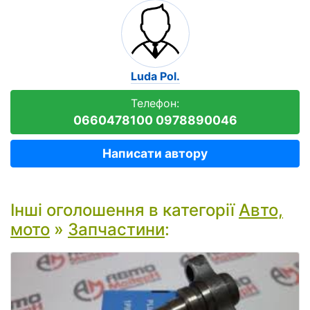
Luda Pol.
Телефон:
0660478100 0978890046
Написати автору
Інші оголошення в категорії
Авто,
мото
»
Запчастини
: