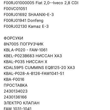
F00RJ01000005 Fiat 2,0--Iveco 2,8 CDI
F00VC01051
F00RJ01692 SHAANXI-E-3
F00RJ01941 Donfeng
F00RJ02130 Kamaz E-3
ФОРСУКИ
8N7005 ПОГРУЗЧИК
KBLA-P020 - FAW-1061
KBEL-P023B683 НИССАН ХАЗ
KBAL-P035 НИССАН Х
KDAL59P5 CUMMINS EQB125-20 XAЗ
KBAL-P028-A-B126-FAW1041-51
KBA-F0016
ПРОСТАВКА
2430134023
2430136166
ЭЛЕКТРО КЛАПАН
FAW 1031-1041