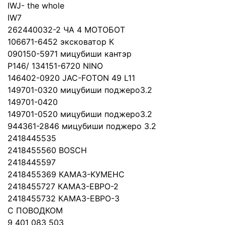
IWJ- the whole
IW7
262440032-2 ЧА 4 МОТОБОТ
106671-6452 эксковатор К
090150-5971 мицубиши кантэр
P146/ 134151-6720 NINO
146402-0920 JAC-FOTON 49 L11
149701-0320 мицубиши поджеро3.2
149701-0420
149701-0520 мицубиши поджеро3.2
944361-2846 мицубиши поджеро 3.2
2418445535
2418455560 BOSCH
2418445597
2418455369 КАМАЗ-КУМЕНС
2418455727 КАМАЗ-ЕВРО-2
2418455732 КАМАЗ-ЕВРО-3
С ПОВОДКОМ
9 401 083 503