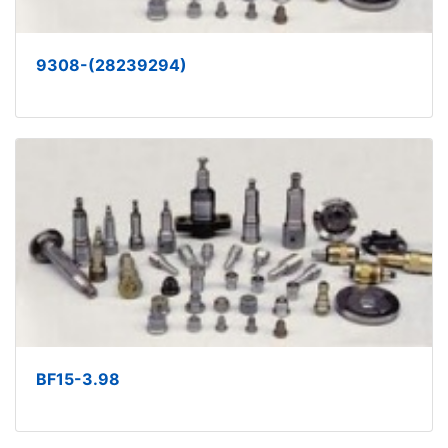
9308-(28239294)
BF15-3.98