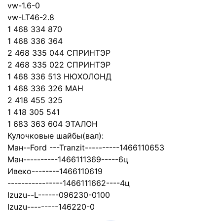
vw-1.6-0
vw-LT46-2.8
1 468 334 870
1 468 336 364
2 468 335 044 СПРИНТЭР
2 468 335 022 СПРИНТЭР
1 468 336 513 НЮХОЛОНД
1 468 336 326 МАН
2 418 455 325
1 418 305 541
1 683 363 604 ЭТАЛОН
Кулочковые шайбы(вал):
Ман--Ford ---Tranzit----------1466110653
Ман----------1466111369-----6ц
Ивеко--------1466110619
----------------1466111662----4ц
Izuzu--L------096230-0100
Izuzu---------146220-0