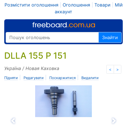
Розмістити оголошення
|
Оголошення
|
Товари
|
Мій
аккаунт
Знайти
DLLA 155 P 151
Україна / Новая Каховка
<
>
|
|
|
Підняти
Редагувати
Поскаржитися
Видалити
Назад
Впе