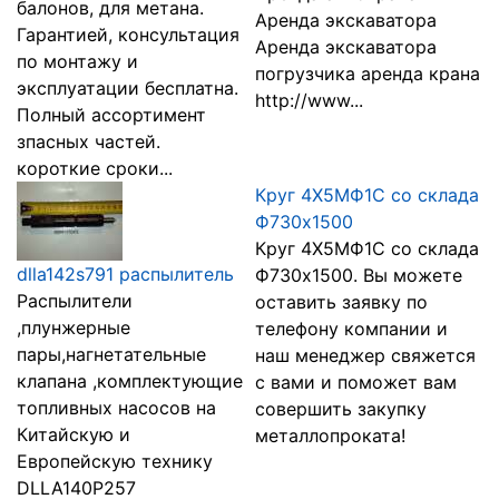
балонов, для метана.
Аренда экскаватора
Гарантией, консультация
Аренда экскаватора
по монтажу и
погрузчика аренда крана
эксплуатации бесплатна.
http://www...
Полный ассортимент
зпасных частей.
короткие сроки...
Круг 4Х5МФ1С со склада
Ф730х1500
Круг 4Х5МФ1С со склада
dlla142s791 распылитель
Ф730х1500. Вы можете
Распылители
оставить заявку по
,плунжерные
телефону компании и
пары,нагнетательные
наш менеджер свяжется
клапана ,комплектующие
с вами и поможет вам
топливных насосов на
совершить закупку
Китайскую и
металлопроката!
Европейскую технику
DLLA140P257