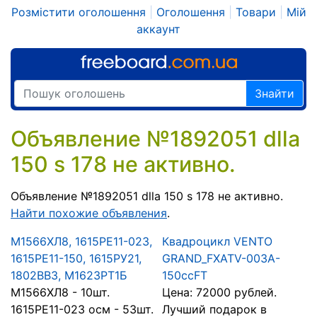
Розмістити оголошення
|
Оголошення
|
Товари
|
Мій
аккаунт
Знайти
Объявление №1892051 dlla
150 s 178 не активно.
Объявление №1892051 dlla 150 s 178 не активно.
Найти похожие объявления
.
М1566ХЛ8, 1615РЕ11-023,
Квадроцикл VENTO
1615РЕ11-150, 1615РУ21,
GRAND_FXATV-003A-
1802ВВ3, М1623РТ1Б
150ccFT
М1566ХЛ8 - 10шт.
Цена: 72000 рублей.
1615РЕ11-023 осм - 53шт.
Лучший подарок в