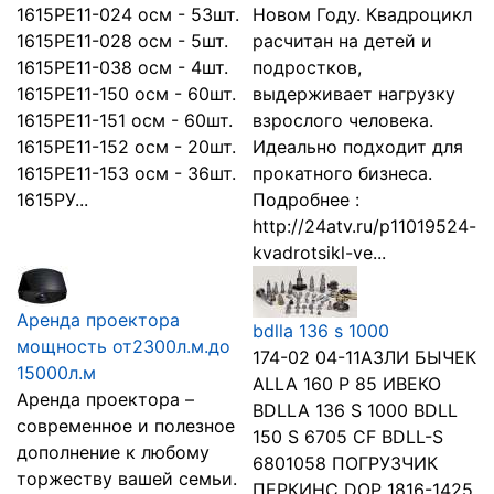
1615РЕ11-024 осм - 53шт.
Новом Году. Квадроцикл
1615РЕ11-028 осм - 5шт.
расчитан на детей и
1615РЕ11-038 осм - 4шт.
подростков,
1615РЕ11-150 осм - 60шт.
выдерживает нагрузку
1615РЕ11-151 осм - 60шт.
взрослого человека.
1615РЕ11-152 осм - 20шт.
Идеально подходит для
1615РЕ11-153 осм - 36шт.
прокатного бизнеса.
1615РУ...
Подробнее :
http://24atv.ru/p11019524-
kvadrotsikl-ve...
Аренда проектора
bdlla 136 s 1000
мощность от2300л.м.до
174-02 04-11АЗЛИ БЫЧЕК
15000л.м
АLLA 160 P 85 ИВЕКО
Аренда проектора –
BDLLA 136 S 1000 BDLL
современное и полезное
150 S 6705 CF BDLL-S
дополнение к любому
6801058 ПОГРУЗЧИК
торжеству вашей семьи.
ПЕРКИНС DOP 1816-1425