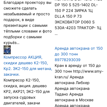
Благодаря проектору вы
DP 150 S 525-1402 DL-
сможете сделать
150 P 224 ЗИРКА 1Ц
незабываемый и просто
DLLA 150 P 73
подарок, в виде
ЭКСКОВАТОР D060 S
презентации с самыми
530A-4203 ТРАКТОР- 1Ц
тёплыми словами и фото
...
подборки с самыми
курьёз...
Аренда автокрана от 150
до 300 тонн
Компрессор АКЦИЯ,
89778293039
скидки дешево К2-150,
Кран в аренду от 150 до
Кр2. ЭК2-150 для метана,
300 тонн http://www.smy-
закачки.
kran.ru/ Аренда
Компресор К2-150,
автокрана Либхер
скидка, акция. дешево
Аренда автокрана
КР2, АКР21, ЭК2-150 для
Тадано Аренда
запуска судовых
автокрана в Москве
двигателей, закачи
Аренда автокрана