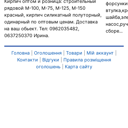
Кирпич оптом и розница: строительный
форсунки
рядовой М-100, М-75, М-125, М-150
втулка,к
красный, кирпич силикатный полуторный,
шайба,эл
одинарный по оптовым ценам. Доставка
насос,руч
на ваш обьект. Тел: 0962035482,
сборе...
0637250370 Ирина.
Головна
|
Оголошення
|
Товари
|
Мій аккаунт
|
Контакти
|
Відгуки
|
Правила розміщення
оголошень
|
Карта сайту