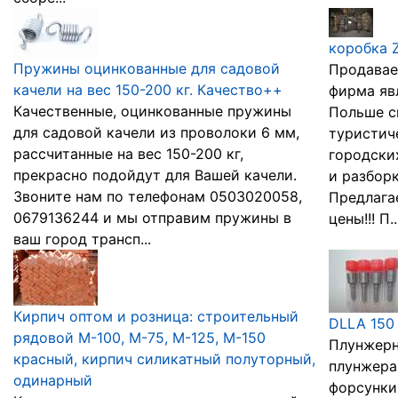
коробка 
Пружины оцинкованные для садовой
Продавае
качели на вес 150-200 кг. Качество++
фирма яв
Качественные, оцинкованные пружины
Польше с
для садовой качели из проволоки 6 мм,
туристич
рассчитанные на вес 150-200 кг,
городски
прекрасно подойдут для Вашей качели.
и разборк
Звоните нам по телефонам 0503020058,
Предлага
0679136244 и мы отправим пружины в
цены!!! П..
ваш город трансп...
Кирпич оптом и розница: строительный
DLLA 150 
рядовой М-100, М-75, М-125, М-150
Плунжерн
красный, кирпич силикатный полуторный,
плунжера
одинарный
форсунки