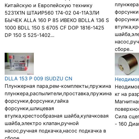
плунжера
Китайскую и Европейскую технику
форсунки
5231X1N ШТАИР560 174-02 04-11АЗЛИ
форсунки
БЫЧЕК АLLA 160 P 85 ИВЕКО BDLLA 136 S
втулка,к
1000 BDLL 150 S 6705 CF DOP 1816-1425
шайба,эл
DP 150 S 525-1402...
насос,руч
сборе...
DLLA 153 P 009 ISUDZU CN
Неодимов
Плунжерная пара,рем-комплекты,пружина
Неодимов
плунжера,распылители,проставка,пружина
кг на раз
форсунки,форсунки,гайка
Магнитна
форсунки,шлицевая
поверхнос
втулка,крестообразная шайба,кулачковая
Сила сцеп
шайба,электро клапан,ручной
- 160 Диам
насос,ручная подкачка,насос подкачка в
сборе...