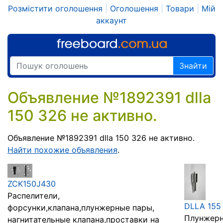
Розмістити оголошення
|
Оголошення
|
Товари
|
Мій
аккаунт
Знайти
Объявление №1892391 dlla
150 326 не активно.
Объявление №1892391 dlla 150 326 не активно.
Найти похожие объявления
.
ZCK150J430
Распелители,
DLLA 155 
форсунки,клапана,плунжерные пары,
Плунжерн
нагнитательные клапана,проставки на