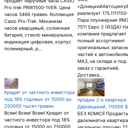
продает наручные часы CASIO
«ДонецкийАвтоцент
Pro trek PRW1500-1VER. Цена
реализует 175.1111150-
часов 3466 гривен. Коллекция
Пара плунжерная ЯМ
Casio Pro-Trek. Механизм
7511 Евро 2 (ЯЗДА) Н
часов кварцевый, солнечная
компания предлагает
батарея, стекло минеральное,
полный ассортимент
индикация цифровая, корпус
оригинальных запасн
полимерный, р...
частей к автомобиля
МАЗ, на складе и под
заказ с гарантией.
Доставка...
Кредит от частного инвестора
под 18% годовых от 15000 до
продаж 2-к квартира 
250000 тысяч гривен.
Дарницький, 115000 $
Всем! Всем! Всем! Кредит от
БЕЗ КОМІСІЇ Продаєть
частного инвестора под 18%
двокімнатна квартира
годовых от 15000 до 250000
загальною площею 72