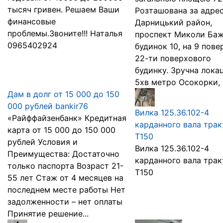
тысяч гривен. Решаем Ваши
Розташована за адре
финансовые
Дарницький район,
проблемы.Звоните!!! Наталья
проспект Миколи Баж
0965402924
будинок 10, на 9 пове
22-ти поверхового
будинку. Зручна локац
5хв метро Осокорки, .
Дам в долг от 15 000 до 150
000 рублей bankir76
Вилка 125.36.102-4
«Райффайзенбанк» Кредитная
карданного вала тра
карта от 15 000 до 150 000
Т150
рублей Условия и
Вилка 125.36.102-4
Преимущества: Достаточно
карданного вала тра
только паспорта Возраст 21-
Т150
55 лет Стаж от 4 месяцев на
последнем месте работы Нет
задолженности – нет оплаты
Принятие решение...