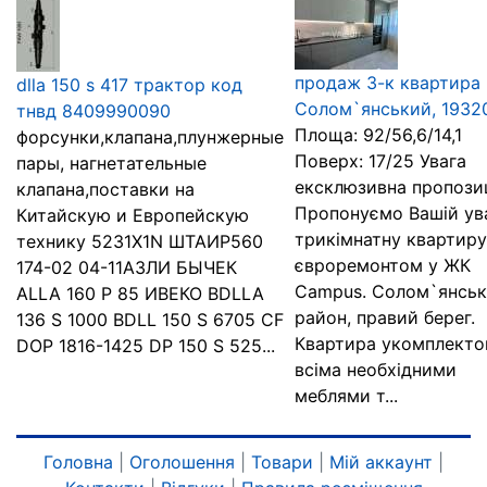
продаж 3-к квартира 
dlla 150 s 417 трактор код
Солом`янський, 1932
тнвд 8409990090
Площа: 92/56,6/14,1
форсунки,клапана,плунжерные
Поверх: 17/25 Увага
пары, нагнетательные
ексклюзивна пропозиц
клапана,поставки на
Пропонуємо Вашій ув
Китайскую и Европейскую
трикімнатну квартиру
технику 5231X1N ШТАИР560
євроремонтом у ЖК
174-02 04-11АЗЛИ БЫЧЕК
Campus. Солом`янсь
АLLA 160 P 85 ИВЕКО BDLLA
район, правий берег.
136 S 1000 BDLL 150 S 6705 CF
Квартира укомплекто
DOP 1816-1425 DP 150 S 525...
всіма необхідними
меблями т...
Головна
|
Оголошення
|
Товари
|
Мій аккаунт
|