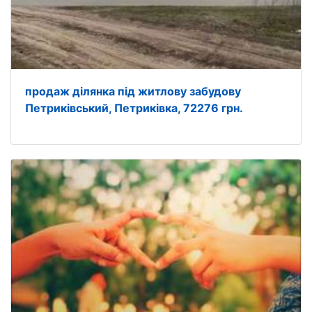
продаж ділянка під житлову забудову
Петриківський, Петриківка, 72276 грн.