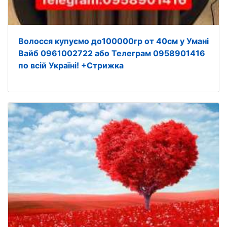
Волосся купуємо до100000гр от 40см у Умані
Вайб 0961002722 або Телеграм 0958901416
по всій Україні! +Стрижка