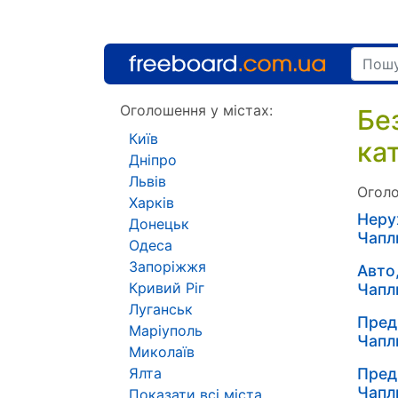
Оголошення у містах:
Бе
Київ
ка
Дніпро
Львів
Оголо
Харків
Неру
Донецьк
Чапл
Одеса
Запоріжжя
Авто
Кривий Ріг
Чапл
Луганськ
Пред
Маріуполь
Чапл
Миколаїв
Ялта
Пред
Чапл
Показати всі міста