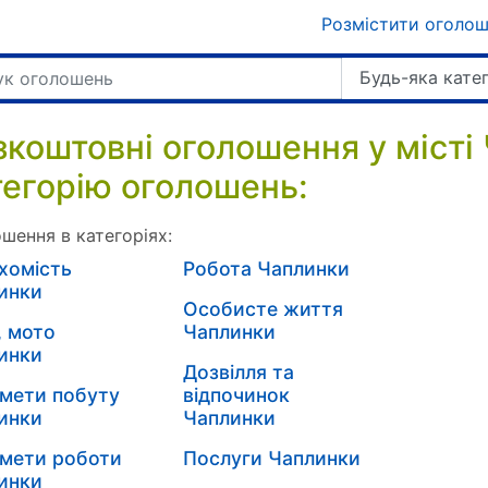
Розмістити оголо
Будь-яка кате
зкоштовні оголошення у місті
тегорію оголошень:
шення в категоріях:
хомість
Робота Чаплинки
инки
Особисте життя
, мото
Чаплинки
инки
Дозвілля та
мети побуту
відпочинок
инки
Чаплинки
мети роботи
Послуги Чаплинки
инки