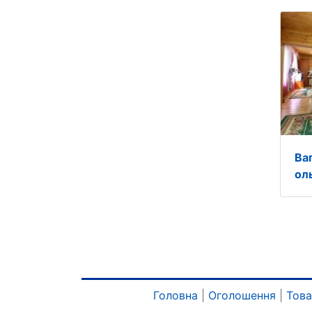
Ва
ол
Головна
|
Оголошення
|
Тов