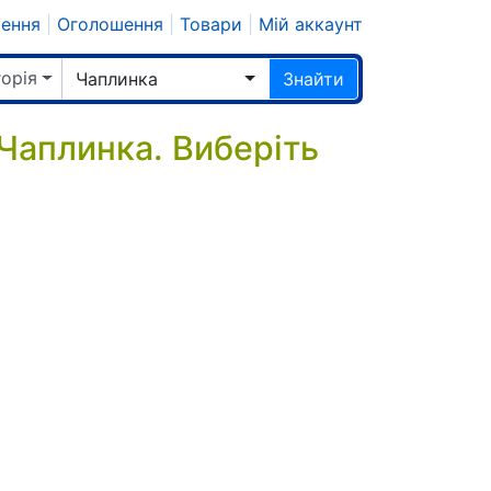
шення
|
Оголошення
|
Товари
|
Мій аккаунт
горія
Чаплинка
Знайти
 Чаплинка. Виберіть