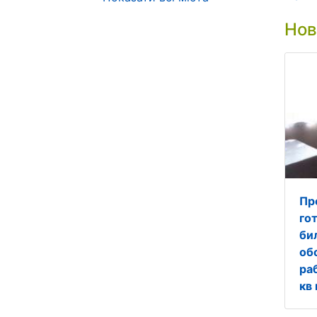
Нов
Пр
го
би
об
ра
кв