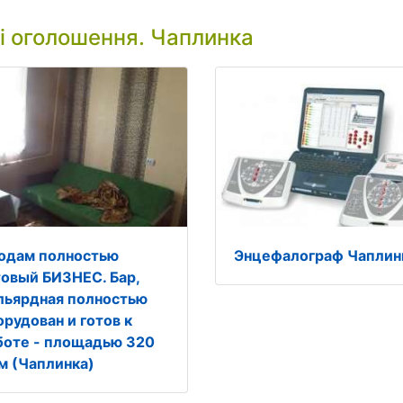
і оголошення. Чаплинка
одам полностью
Энцефалограф Чаплин
товый БИЗНЕС. Бар,
льярдная полностью
орудован и готов к
боте - площадью 320
 м (Чаплинка)