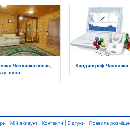
гонка Чаплинка сосна,
Кардиограф Чаплинка
ьха, липа
ари
|
Мій аккаунт
|
Контакти
|
Відгуки
|
Правила розміще