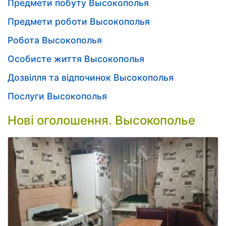
Предмети побуту Высокополья
Предмети роботи Высокополья
Робота Высокополья
Особисте життя Высокополья
Дозвілля та відпочинок Высокополья
Послуги Высокополья
Нові оголошення. Высокополье