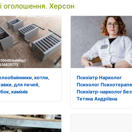
і оголошення. Херсон
плообмінники, котли,
Психіатр Нарколог
тавки, для печей,
Психолог Психотерап
бок, камінів
Психіатр-нарколог Без
Тетяна Андріївна