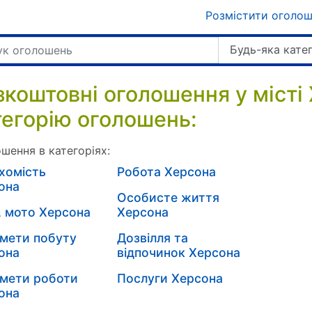
Розмістити оголо
Будь-яка кате
зкоштовні оголошення у місті
тегорію оголошень:
шення в категоріях:
хомість
Робота Херсона
она
Особисте життя
, мото Херсона
Херсона
мети побуту
Дозвілля та
она
відпочинок Херсона
мети роботи
Послуги Херсона
она