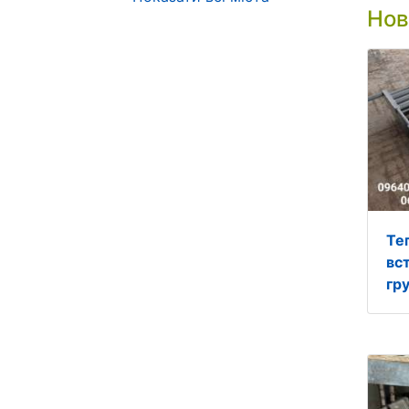
Нов
Те
вс
гру