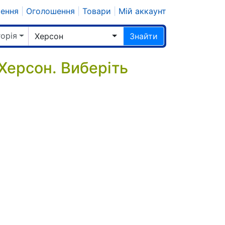
шення
|
Оголошення
|
Товари
|
Мій аккаунт
горія
Херсон
Знайти
 Херсон. Виберіть