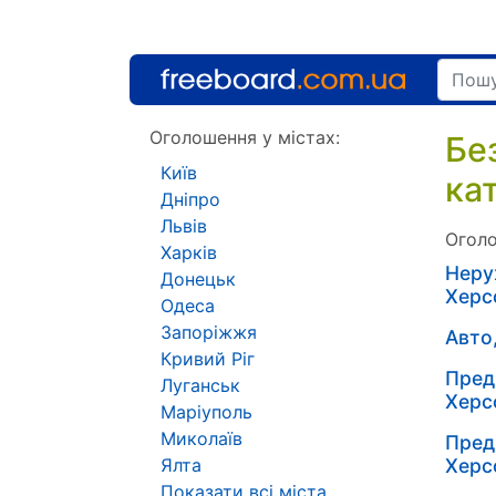
Оголошення у містах:
Бе
Київ
ка
Дніпро
Львів
Оголо
Харків
Неру
Донецьк
Херс
Одеса
Запоріжжя
Авто
Кривий Ріг
Пред
Луганськ
Херс
Маріуполь
Миколаїв
Пред
Ялта
Херс
Показати всі міста