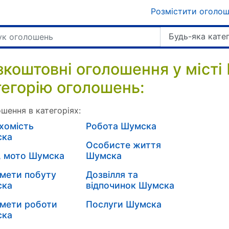
Розмістити оголо
Будь-яка кате
зкоштовні оголошення у місті
тегорію оголошень:
шення в категоріях:
хомість
Робота Шумска
ска
Особисте життя
, мото Шумска
Шумска
мети побуту
Дозвілля та
ска
відпочинок Шумска
мети роботи
Послуги Шумска
ска