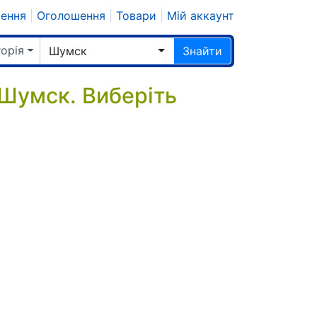
шення
|
Оголошення
|
Товари
|
Мій аккаунт
горія
Шумск
Знайти
 Шумск. Виберіть