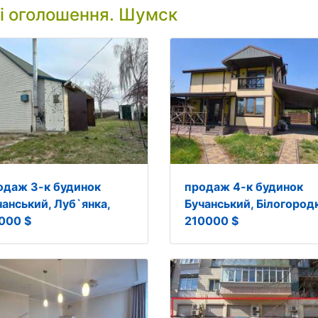
і оголошення. Шумск
одаж 3-к будинок
продаж 4-к будинок
чанський, Луб`янка,
Бучанський, Білогородк
000 $
210000 $