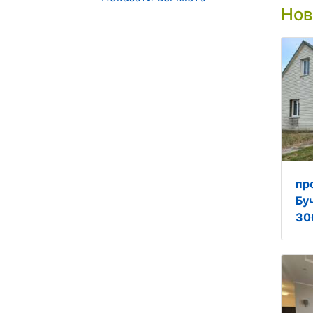
Нов
пр
Бу
30