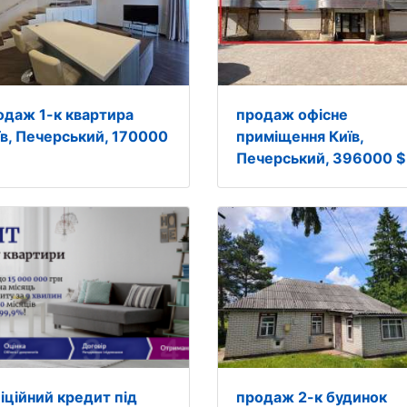
одаж 1-к квартира
продаж офісне
їв, Печерський, 170000
приміщення Київ,
Печерський, 396000 $
іційний кредит під
продаж 2-к будинок