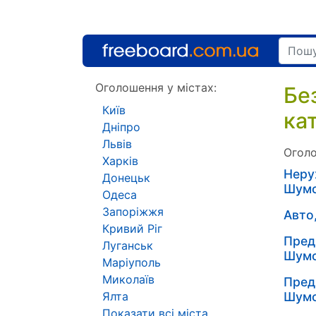
Оголошення у містах:
Бе
Київ
ка
Дніпро
Львів
Оголо
Харків
Неру
Донецьк
Шум
Одеса
Запоріжжя
Авто
Кривий Ріг
Пред
Луганськ
Шум
Маріуполь
Миколаїв
Пред
Ялта
Шум
Показати всі міста