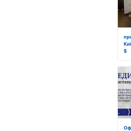
пр
Ки
$
Оф