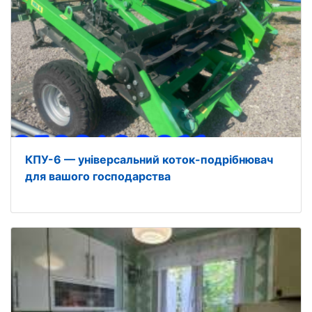
КПУ-6 — універсальний коток-подрібнювач
для вашого господарства