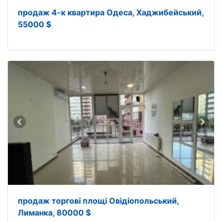
продаж 4-к квартира Одеса, Хаджибейський,
55000 $
продаж торгові площі Овідіопольський,
Лиманка, 80000 $