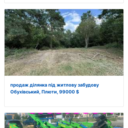
продаж ділянка під житлову забудову
Обухівський, Плюти, 99000 $