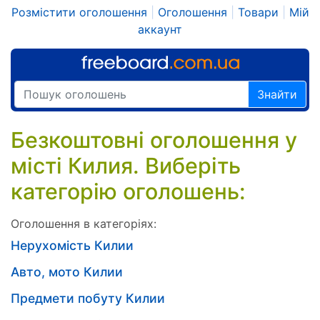
Розмістити оголошення
|
Оголошення
|
Товари
|
Мій
аккаунт
Знайти
Безкоштовні оголошення у
місті Килия. Виберіть
категорію оголошень:
Оголошення в категоріях:
Нерухомість Килии
Авто, мото Килии
Предмети побуту Килии