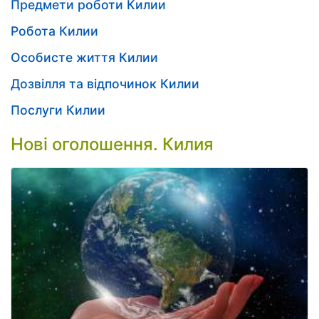
Предмети роботи Килии
Робота Килии
Особисте життя Килии
Дозвілля та відпочинок Килии
Послуги Килии
Нові оголошення. Килия