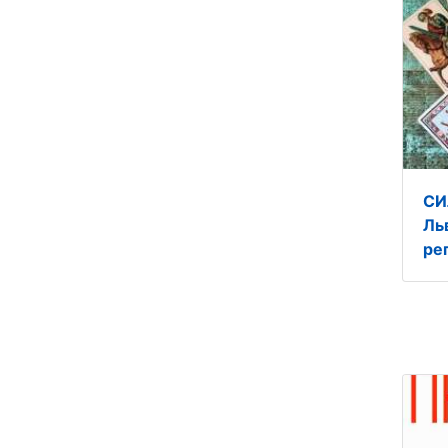
СИ
Ль
ре