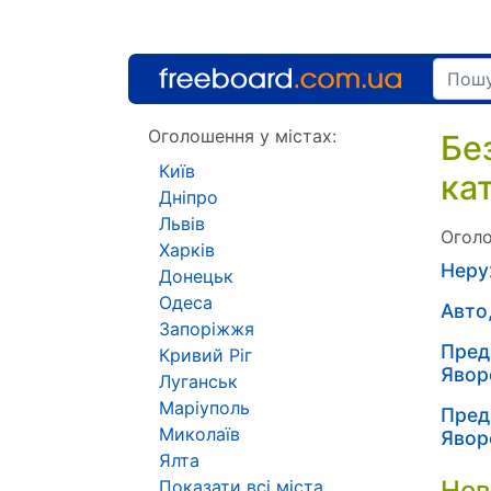
Оголошення у містах:
Бе
Київ
ка
Дніпро
Львів
Оголо
Харків
Неру
Донецьк
Одеса
Авто
Запоріжжя
Пред
Кривий Ріг
Явор
Луганськ
Маріуполь
Пред
Миколаїв
Явор
Ялта
Нов
Показати всі міста