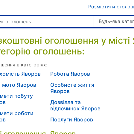
Розмістити оголо
Будь-яка кате
зкоштовні оголошення у місті
тегорію оголошень:
шення в категоріях:
хомість Яворов
Робота Яворов
, мото Яворов
Особисте життя
Яворов
мети побуту
ов
Дозвілля та
відпочинок Яворов
мети роботи
ов
Послуги Яворов
і оголошення. Яворов