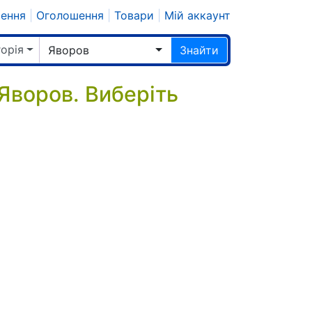
шення
|
Оголошення
|
Товари
|
Мій аккаунт
горія
Яворов
Знайти
 Яворов. Виберіть