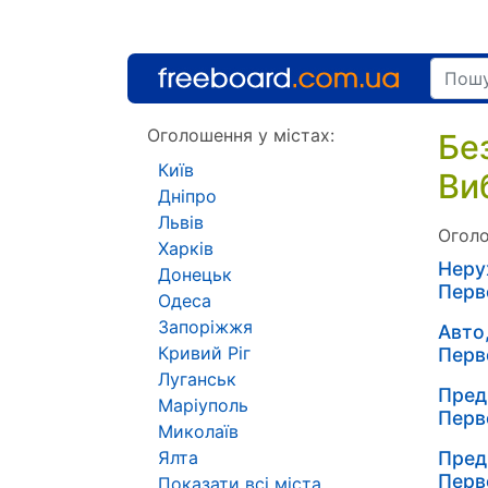
Оголошення у містах:
Бе
Київ
Ви
Дніпро
Львів
Оголо
Харків
Неру
Донецьк
Перв
Одеса
Запоріжжя
Авто
Кривий Ріг
Перв
Луганськ
Пред
Маріуполь
Перв
Миколаїв
Ялта
Пред
Перв
Показати всі міста