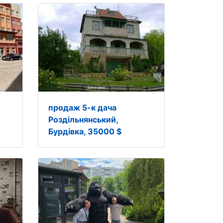
продаж 5-к дача
Роздільнянський,
Бурдівка, 35000 $