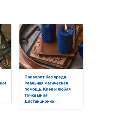
Приворот без вреда.
eot
Реальная магическая
помощь. Киев и любая
точка мира.
Дистанционно