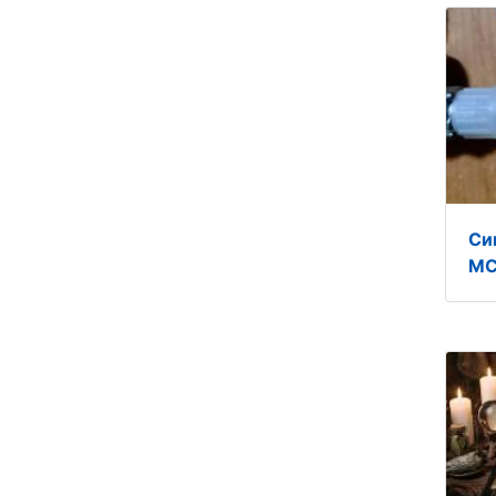
Си
МС