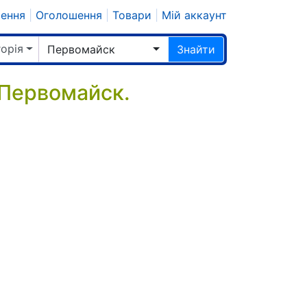
шення
|
Оголошення
|
Товари
|
Мій аккаунт
горія
Первомайск
Знайти
 Первомайск.