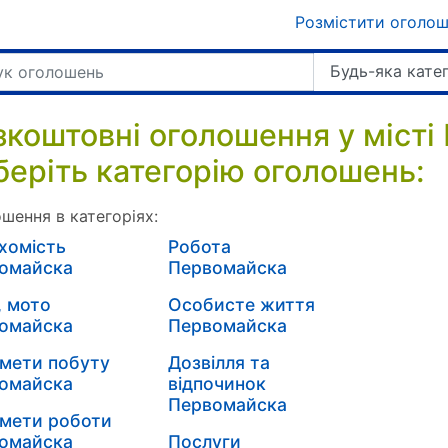
Розмістити оголо
Будь-яка кате
зкоштовні оголошення у місті
беріть категорію оголошень:
шення в категоріях:
хомість
Робота
омайска
Первомайска
, мото
Особисте життя
омайска
Первомайска
мети побуту
Дозвілля та
омайска
відпочинок
Первомайска
мети роботи
омайска
Послуги