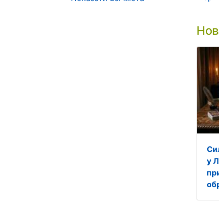
Нов
Си
у Л
пр
об