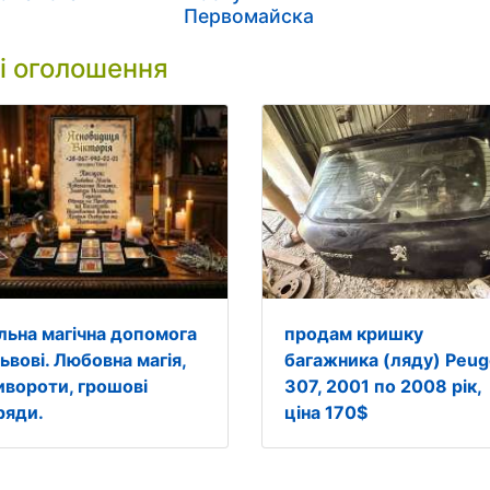
Первомайска
і оголошення
льна магічна допомога
продам кришку
ьвові. Любовна магія,
багажника (ляду) Peug
ивороти, грошові
307, 2001 по 2008 рік,
ряди.
ціна 170$