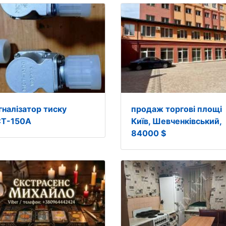
гналізатор тиску
продаж торгові площі
Т-150А
Київ, Шевченківський,
84000 $