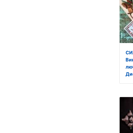
СИ
Ви
лю
Ди