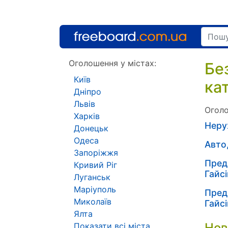
Оголошення у містах:
Бе
Київ
ка
Дніпро
Львів
Оголо
Харків
Неру
Донецьк
Одеса
Авто
Запоріжжя
Пред
Кривий Ріг
Гайсі
Луганськ
Маріуполь
Пред
Миколаїв
Гайсі
Ялта
Нов
Показати всі міста