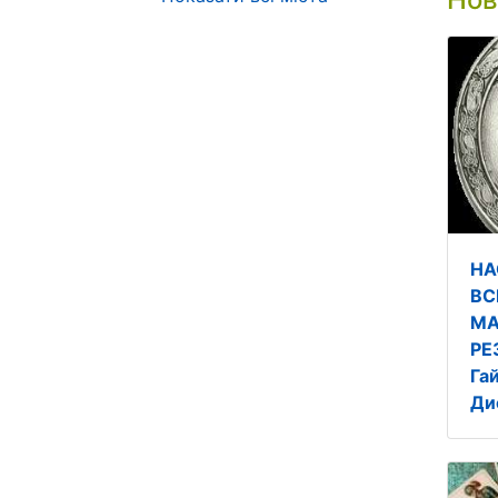
НА
ВС
МА
РЕ
Га
Ди