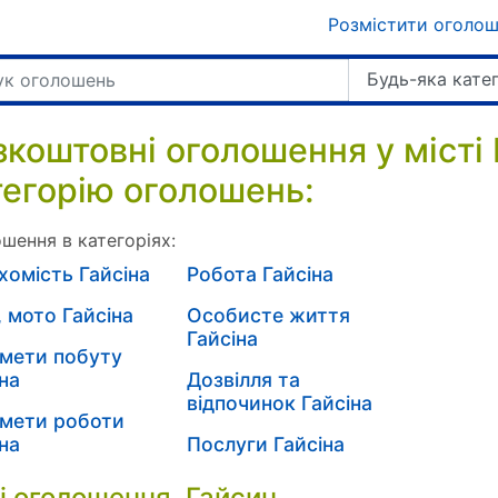
Розмістити оголо
Будь-яка кате
зкоштовні оголошення у місті 
тегорію оголошень:
шення в категоріях:
хомість Гайсіна
Робота Гайсіна
, мото Гайсіна
Особисте життя
Гайсіна
мети побуту
на
Дозвілля та
відпочинок Гайсіна
мети роботи
на
Послуги Гайсіна
і оголошення. Гайсин