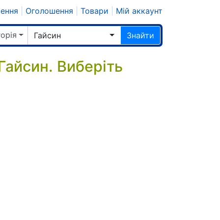
шення
|
Оголошення
|
Товари
|
Мій аккаунт
горія
Гайсин
Знайти
Гайсин. Виберіть