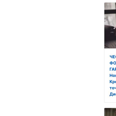
ЧЕ
ФО
ГА
Но
Кр
то
Ди