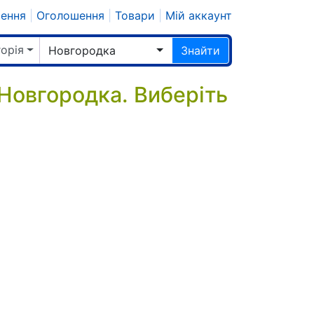
шення
|
Оголошення
|
Товари
|
Мій аккаунт
горія
Новгородка
Знайти
 Новгородка. Виберіть