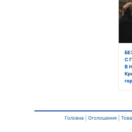
БЕ
С 
В 
Кр
го
Головна
|
Оголошення
|
Тов