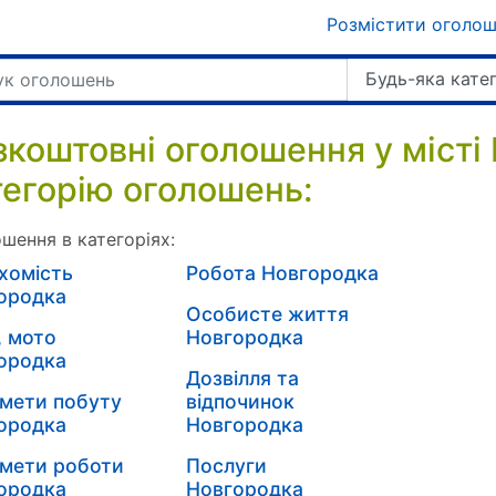
Розмістити оголо
Будь-яка кате
зкоштовні оголошення у місті
тегорію оголошень:
шення в категоріях:
хомість
Робота Новгородка
ородка
Особисте життя
, мото
Новгородка
ородка
Дозвілля та
мети побуту
відпочинок
ородка
Новгородка
мети роботи
Послуги
ородка
Новгородка