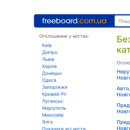
Оголошення у містах:
Бе
Київ
ка
Дніпро
Львів
Оголо
Харків
Неру
Донецьк
Новг
Одеса
Запоріжжя
Авто
Кривий Ріг
Новг
Луганськ
Пред
Маріуполь
Новг
Миколаїв
Ялта
Пред
Новг
Показати всі міста