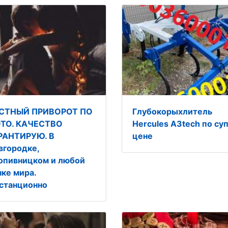
СТНЫЙ ПРИВОРОТ ПО
Глубокорыхлитель
ТО. КАЧЕСТВО
Hercules A3tech по су
РАНТИРУЮ. В
цене
вгородке,
опивницком и любой
чке мира.
станционно