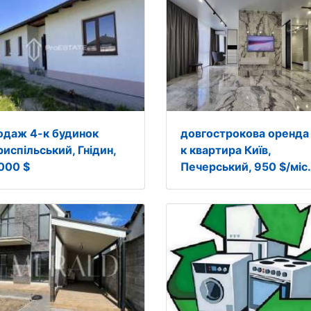
одаж 4-к будинок
довгострокова оренда 
риспільський, Гнідин,
к квартира Київ,
000 $
Печерський, 950 $/міс.