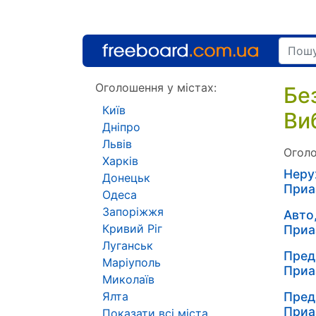
Оголошення у містах:
Бе
Київ
Ви
Дніпро
Львів
Оголо
Харків
Неру
Донецьк
Приа
Одеса
Запоріжжя
Авто
Кривий Ріг
Приа
Луганськ
Пред
Маріуполь
Приа
Миколаїв
Ялта
Пред
Приа
Показати всі міста