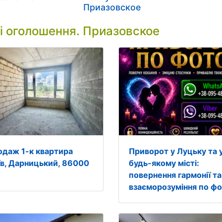
Приазовское
і оголошення. Приазовское
одаж 1-к квартира
Приворот у Луцьку та 
їв, Дарницький, 86000
будь-якому місті:
повернення гармонії та
взаєморозуміння по ф