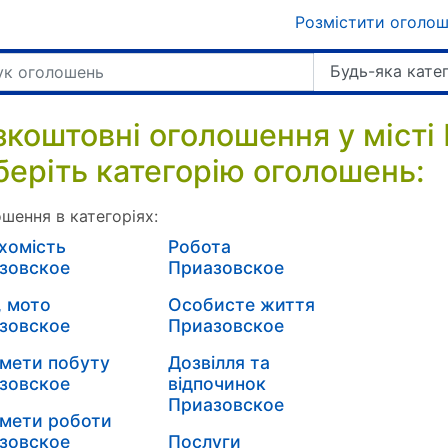
Розмістити оголо
Будь-яка кате
зкоштовні оголошення у місті
беріть категорію оголошень:
шення в категоріях:
хомість
Робота
зовское
Приазовское
, мото
Особисте життя
зовское
Приазовское
мети побуту
Дозвілля та
зовское
відпочинок
Приазовское
мети роботи
зовское
Послуги