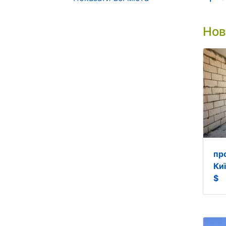
Нов
пр
Ки
$