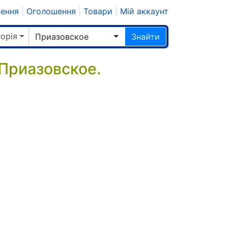
шення
|
Оголошення
|
Товари
|
Мій аккаунт
горія
Приазовское
Знайти
 Приазовское.