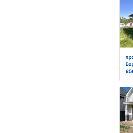
пр
Бо
85