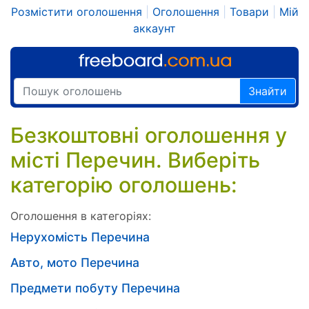
Розмістити оголошення
|
Оголошення
|
Товари
|
Мій
аккаунт
Знайти
Безкоштовні оголошення у
місті Перечин. Виберіть
категорію оголошень:
Оголошення в категоріях:
Нерухомість Перечина
Авто, мото Перечина
Предмети побуту Перечина