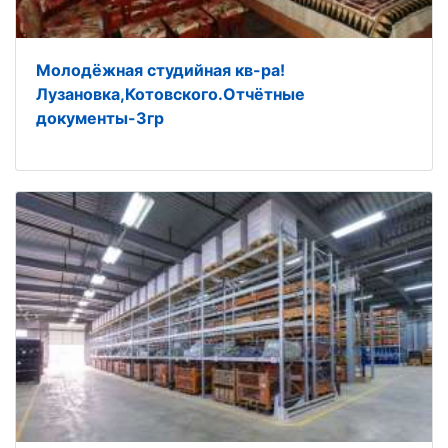
Молодёжная студийная кв-ра!
Лузановка,Котовского.Отчётные
документы-3гр