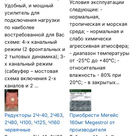
Условия эксплуатации
Удобный, и мощный
следующие: -
усилитель для
нормальная,
подключения нагрузки
тропическая и морская
по наиболее
среда; - нормальная и
востребованной для Вас
слабо химически
схеме: 4-х канальный
агрессивная атмосфера;
режим (2 фронтальных и
- диапазон температуры
2 тыловых динамика); 3-
от -25°С до +40°С; -
х канальный режим
относительная
(сабвуфер – мостовая
влажность - 80% при
схема включения 2-х
20°С; - в закрытых...
каналов и 2 ...
Редукторы 2Ч-40, 2Ч63,
Приобрести Мегейс
2Ч80, Ч100, Ч125, Ч160
160мг Megestrol от
червячные
производителя