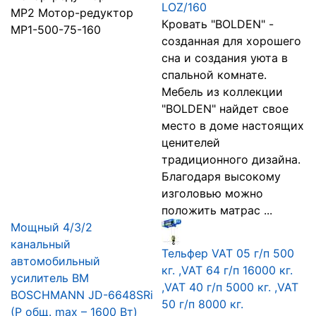
LOZ/160
МР2 Мотор-редуктор
Кровать "BOLDEN" -
МР1-500-75-160
созданная для хорошего
сна и создания уюта в
спальной комнате.
Мебель из коллекции
"BOLDEN" найдет свое
место в доме настоящих
ценителей
традиционного дизайна.
Благодаря высокому
изголовью можно
положить матрас ...
Мощный 4/3/2
канальный
Тельфер VAT 05 г/п 500
автомобильный
кг. ,VAT 64 г/п 16000 кг.
усилитель BM
,VAT 40 г/п 5000 кг. ,VAT
BOSCHMANN JD-6648SRi
50 г/п 8000 кг.
(P общ. max – 1600 Вт)