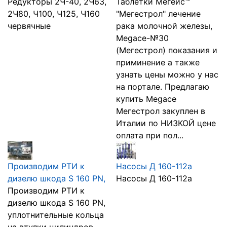
Редукторы 2Ч-40, 2Ч63,
Таблетки Мегейс™
2Ч80, Ч100, Ч125, Ч160
"Мегестрол" лечение
червячные
рака молочной железы,
Megace-№30
(Мегестрол) показания и
приминение а также
узнать цены можно у нас
на портале. Предлагаю
купить Megace
Мегестрол закуплен в
Италии по НИЗКОЙ цене
оплата при пол...
Производим РТИ к
Насосы Д 160-112а
дизелю шкода S 160 PN,
Насосы Д 160-112а
Производим РТИ к
дизелю шкода S 160 PN,
уплотнительные кольца