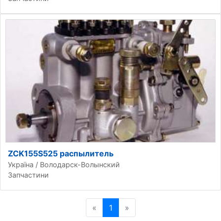
ZCK155S525 распылитель
Україна / Володарск-Волынский
Запчастини
«
Попередня сторінка
1
»
Наступна сторінка