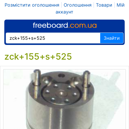
Розмістити оголошення
|
Оголошення
|
Товари
|
Мій
аккаунт
Знайти
zck+155+s+525