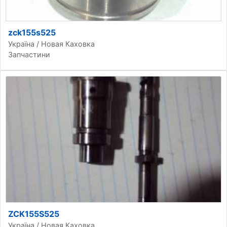
zck155s525
Україна / Новая Каховка
Запчастини
ZCK155S525
Україна / Новая Каховка