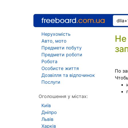
Нерухомість
Не
Авто, мото
за
Предмети побуту
Предмети роботи
Робота
Особисте життя
По за
Дозвілля та відпочинок
Чтоб
Послуги
Оголошення у містах:
Київ
Дніпро
Львів
Харків