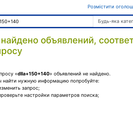
Розмістити оголо
Будь-яка кате
 найдено объявлений, соотв
просу
просу «
dlla+150+140
» объявлений не найдено.
ы найти нужную информацию попробуйте:
изменить запрос;
проверьте настройки параметров поиска;