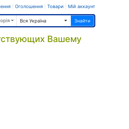
шення
|
Оголошення
|
Товари
|
Мій аккаунт
горія
Вся Україна
Знайти
етствующих Вашему