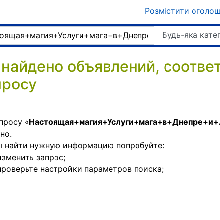
Розмістити оголо
Будь-яка кате
 найдено объявлений, соотв
просу
просу «
Настоящая+магия+Услуги+мага+в+Днепре+
но.
ы найти нужную информацию попробуйте:
изменить запрос;
проверьте настройки параметров поиска;