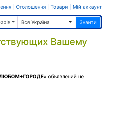
шення
|
Оголошення
|
Товари
|
Мій аккаунт
горія
Вся Україна
Знайти
етствующих Вашему
и+ЛЮБОМ+ГОРОДЕ
» объявлений не