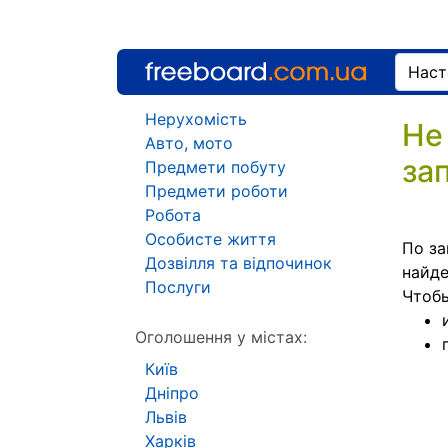
Нерухомість
Не
Авто, мото
за
Предмети побуту
Предмети роботи
Робота
Особисте життя
По за
Дозвілля та відпочинок
найде
Послуги
Чтоб
Оголошення у містах:
Київ
Дніпро
Львів
Харків