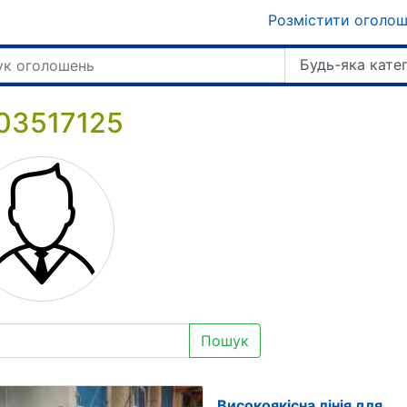
Розмістити оголо
Будь-яка кате
03517125
Пошук
Високоякісна лінія для