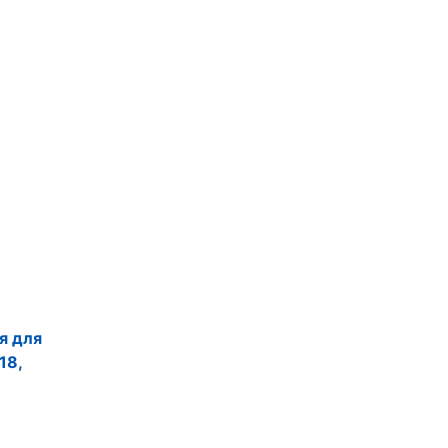
я для
18,