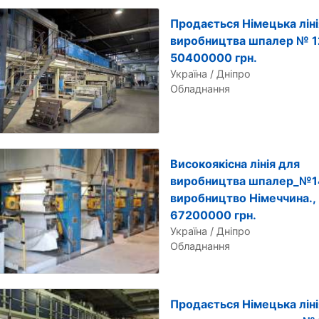
Продається Німецька ліні
виробництва шпалер № 1
50400000 грн.
Україна / Дніпро
Обладнання
Високоякісна лінія для
виробництва шпалер_№1
виробництво Німеччина.,
67200000 грн.
Україна / Дніпро
Обладнання
Продається Німецька ліні