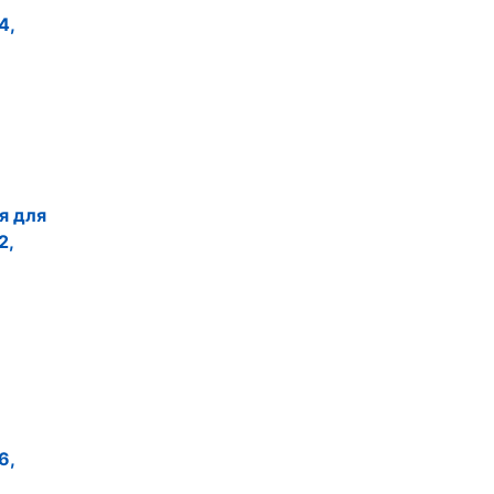
4,
я для
2,
6,