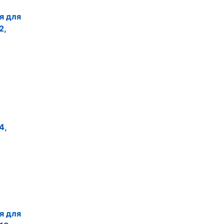
я для
2,
4,
я для