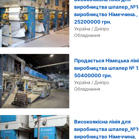
виробництва шпалер_№1
виробництво Німеччина.,
25200000 грн.
Україна / Дніпро
Обладнання
Продається Німецька ліні
виробництва шпалер № 1
50400000 грн.
Україна / Дніпро
Обладнання
Високоякісна лінія для
виробництва шпалер_№1
виробництво Німеччина,