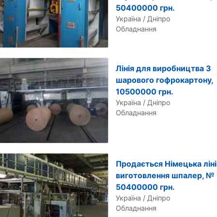
50400000 грн.
Україна / Дніпро
Обладнання
Лінія для виробництва 3
шарового гофрокартону,
10500000 грн.
Україна / Дніпро
Обладнання
Продається Німецька ліні
виготовлення шпалер, № 
50400000 грн.
Україна / Дніпро
Обладнання