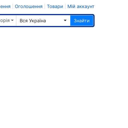
шення
|
Оголошення
|
Товари
|
Мій аккаунт
горія
Вся Україна
Знайти