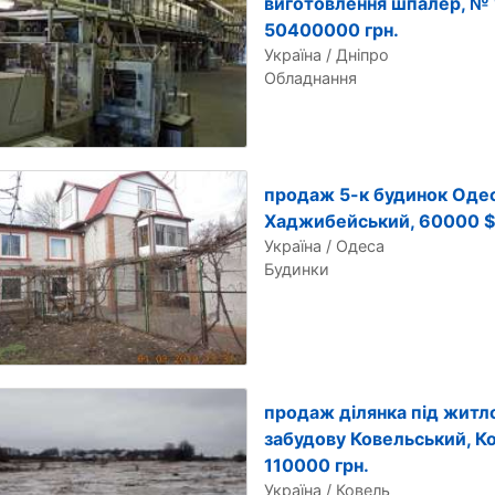
виготовлення шпалер, № 
50400000 грн.
Україна / Дніпро
Обладнання
продаж 5-к будинок Одес
Хаджибейський, 60000 $
Україна / Одеса
Будинки
продаж ділянка під житл
забудову Ковельський, К
110000 грн.
Україна / Ковель