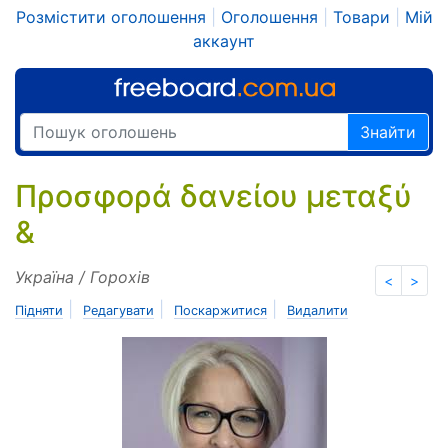
Розмістити оголошення
|
Оголошення
|
Товари
|
Мій
аккаунт
Знайти
Προσφορά δανείου μεταξύ
&
Україна / Горохів
<
>
|
|
|
Підняти
Редагувати
Поскаржитися
Видалити