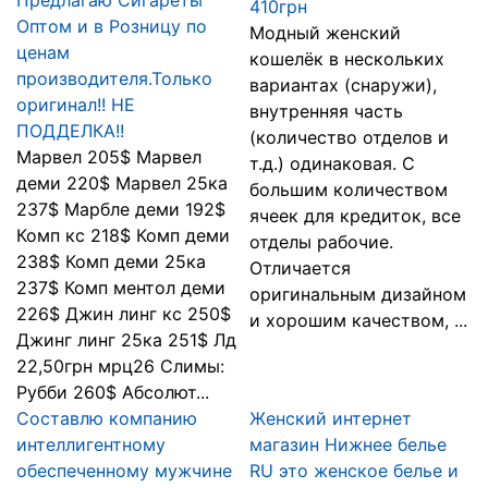
Предлагаю Сигареты
410грн
Оптом и в Розницу по
Модный женский
ценам
кошелёк в нескольких
производителя.Только
вариантах (снаружи),
оригинал!! НЕ
внутренняя часть
ПОДДЕЛКА!!
(количество отделов и
Марвел 205$ Марвел
т.д.) одинаковая. С
деми 220$ Марвел 25ка
большим количеством
237$ Марбле деми 192$
ячеек для кредиток, все
Комп кс 218$ Комп деми
отделы рабочие.
238$ Комп деми 25ка
Отличается
237$ Комп ментол деми
оригинальным дизайном
226$ Джин линг кс 250$
и хорошим качеством, ...
Джинг линг 25ка 251$ Лд
22,50грн мрц26 Слимы:
Рубби 260$ Абсолют...
Составлю компанию
Женский интернет
интеллигентному
магазин Нижнее белье
обеспеченному мужчине
RU это женское белье и