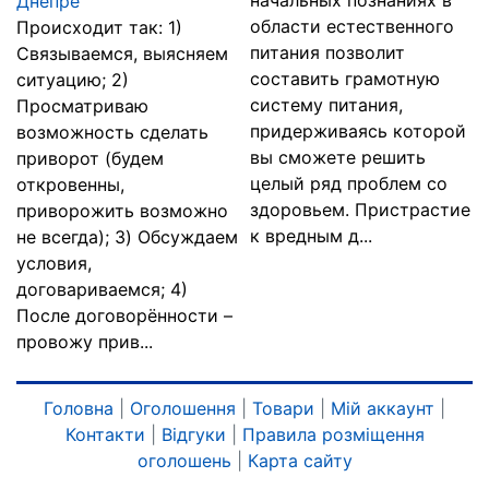
начальных познаниях в
Днепре
области естественного
Происходит так: 1)
питания позволит
Связываемся, выясняем
составить грамотную
ситуацию; 2)
систему питания,
Просматриваю
придерживаясь которой
возможность сделать
вы сможете решить
приворот (будем
целый ряд проблем со
откровенны,
здоровьем. Пристрастие
приворожить возможно
к вредным д...
не всегда); 3) Обсуждаем
условия,
договариваемся; 4)
После договорённости –
провожу прив...
Головна
|
Оголошення
|
Товари
|
Мій аккаунт
|
Контакти
|
Відгуки
|
Правила розміщення
оголошень
|
Карта сайту