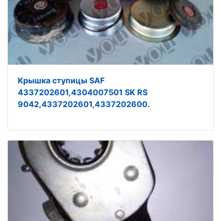
Крышка ступицы SAF
4337202601,4304007501 SK RS
9042,4337202601,4337202600.