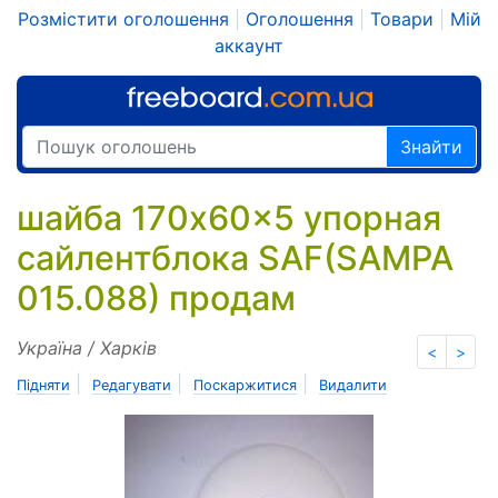
Розмістити оголошення
|
Оголошення
|
Товари
|
Мій
аккаунт
Знайти
шайба 170x60x5 упорная
сайлентблока SAF(SAMPA
015.088) продам
Україна / Харків
<
>
|
|
|
Підняти
Редагувати
Поскаржитися
Видалити