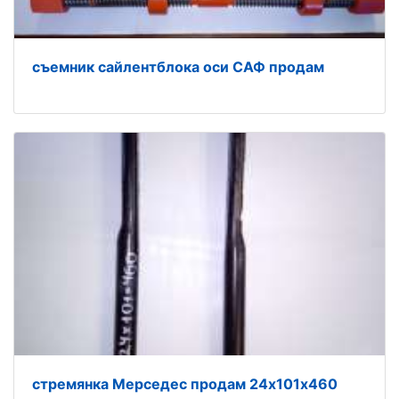
съемник сайлентблока оси САФ продам
стремянка Мерседес продам 24х101х460