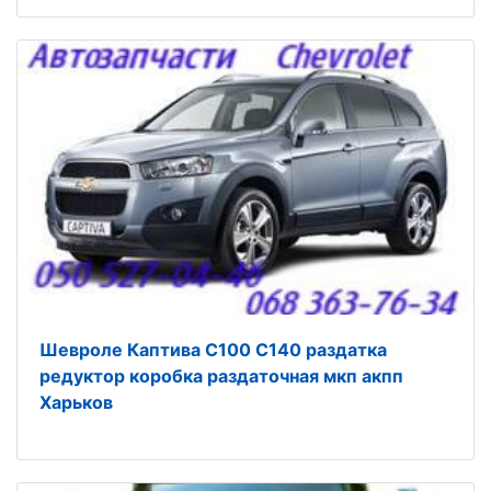
Шевроле Каптива C100 C140 раздатка
редуктор коробка раздаточная мкп акпп
Харьков