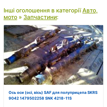
Інші оголошення в категорії
Авто,
мото
»
Запчастини
:
Ось оси (осі, вісь) SAF для полуприцепа SKRS
9042 1479502258 SNK 4218-11S