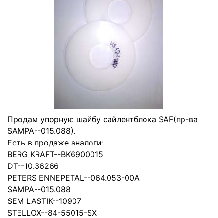
Продам упорную шайбу сайлентблока SAF(пр-ва
SAMPA--015.088).
Есть в продаже аналоги:
BERG KRAFТ--BK6900015
DT--10.36266
PETERS ENNEPETAL--064.053-00A
SAMPA--015.088
SEM LASTIK--10907
STELLOX--84-55015-SX