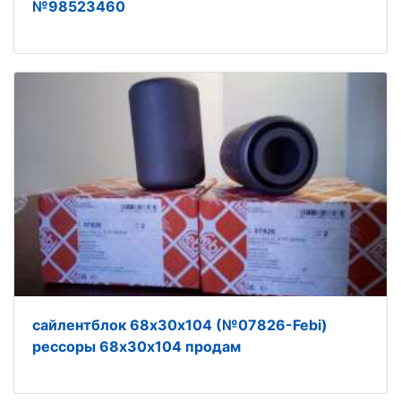
№98523460
сайлентблок 68х30х104 (№07826-Febi)
рессоры 68х30х104 продам