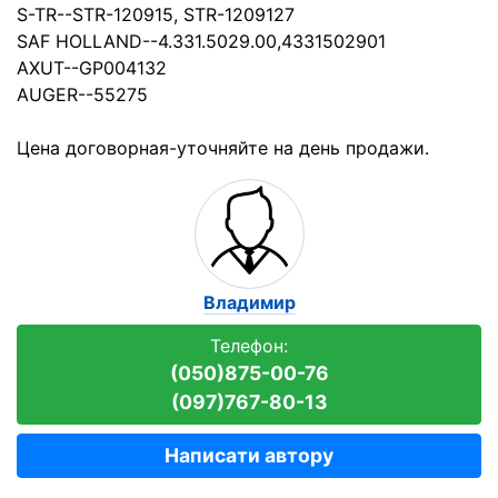
S-TR--STR-120915, STR-1209127
SAF HOLLAND--4.331.5029.00,4331502901
AXUT--GP004132
AUGER--55275
Цена договорная-уточняйте на день продажи.
Владимир
Телефон:
(050)875-00-76
(097)767-80-13
Написати автору