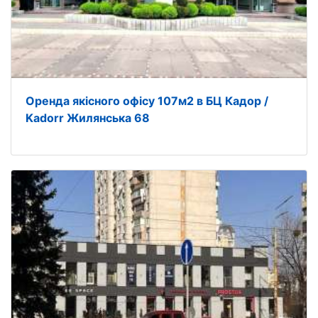
Оренда якісного офісу 107м2 в БЦ Кадор /
Kadorr Жилянська 68