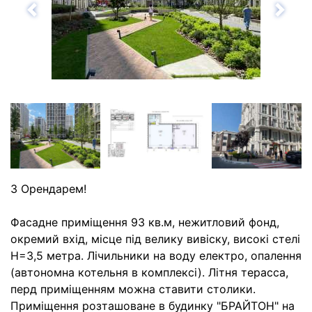
Назад
Впе
З Орендарем!
Фасадне приміщення 93 кв.м, нежитловий фонд,
окремий вхід, місце під велику вивіску, високі стелі
Н=3,5 метра. Лічильники на воду електро, опалення
(автономна котельня в комплексі). Літня терасса,
перд приміщенням можна ставити столики.
Приміщення розташоване в будинку "БРАЙТОН" на