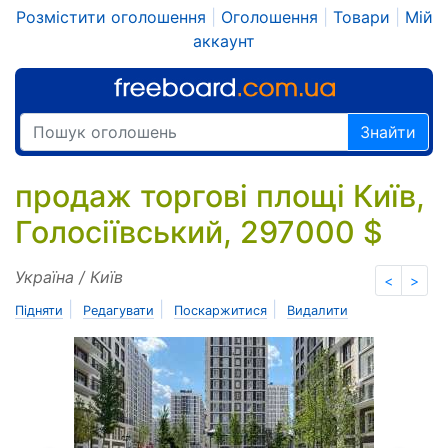
Розмістити оголошення
|
Оголошення
|
Товари
|
Мій
аккаунт
Знайти
продаж торгові площі Київ,
Голосіївський, 297000 $
Україна / Київ
<
>
|
|
|
Підняти
Редагувати
Поскаржитися
Видалити