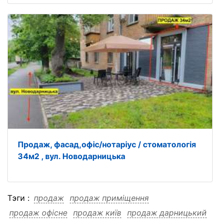
Продаж, фасад,офіс/нотаріус / стоматологія
34м2 , вул. Новодарницька
Тэги :
продаж
продаж приміщення
продаж офісне
продаж київ
продаж дарницький