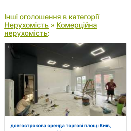
Інші оголошення в категорії
Нерухомість
»
Комерційна
нерухомість
:
довгострокова оренда торгові площі Київ,